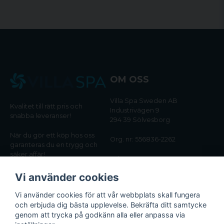
OM OSS
Villa Spa Sweden AB
Kvalitet till rätt pris och
Industrivägen 9
snabba leveranser!
294 39 Sölvesborg
När du gör ett köp hos oss
Org. nr: 556836-2262
garanteras du en trygg och
säker affär!
Tel:
0456-405566
Vi använder cookies
Email:
kundtjanst@villaspa.se
Vi använder cookies för att vår webbplats skall fungera
och erbjuda dig bästa upplevelse. Bekräfta ditt samtycke
INFORMATION
genom att trycka på godkänn alla eller anpassa via
Om oss