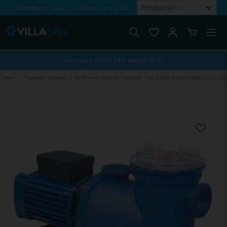
Rabattkod i kassan - Villaspa ger dig 5%
Fri frakt från 1000 kr!
Betala med Swish, faktura eller kontokort
Kampanj! Köp 4 filter betala för 3!
Pool
HydroAir Argonaut AV Pump, 0.80hk / 0.60kW, 1-fas 240V, AV100-2DN-S - UTGÅT