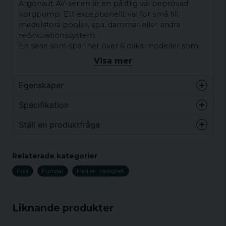
Argonaut AV-serien är en pålitlig väl beprövad
korgpump. Ett exceptionellt val för små till
medelstora pooler, spa, dammar eller andra
recirkulationssystem.
En serie som spänner över 6 olika modeller som
var och en erbjuder verklig nominell effekt och
Visa mer
innehåller många tekniska funktioner som
säkerställer hög prestanda, hållbarhet och
Egenskaper
tillförlitlighet.
Vikt
20 kg
Specifikation
Mekanisk tätning - Lämplig för ett brett spektrum
av kemikalier inklusive klor, brom, jod och
Ställ en produktfråga
havsvatten
Vikt
20 kg
Tyst drift - Argonaut-pumpen är extremt tyst och
question
Fråga oss något om denna produkten...
Relaterade kategorier
rekommenderas för installation ovan jord, t.ex.
spabad.
Pool
Pumpar
Med en hastighet
Material
Ström
Prestanda
V/Hz
name
nr.
(P1)
(P2)
Namn
Liknande produkter
AV50-
0,45
0,24
230V/50Hz