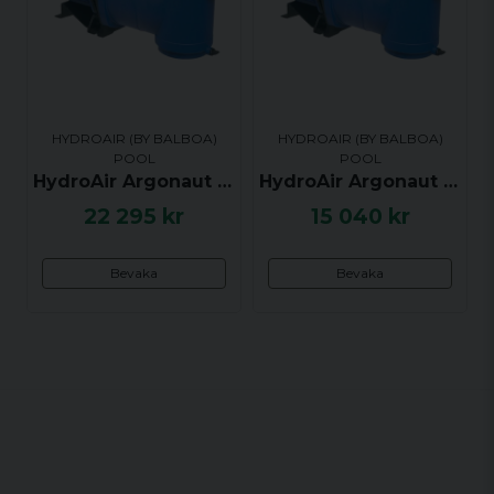
HYDROAIR (BY BALBOA)
HYDROAIR (BY BALBOA)
POOL
POOL
HydroAir Argonaut AV Pump, 2.41hk / 1.8kW, 1-fas 240V, AV250-2DN-S - UTGÅTT
HydroAir Argonaut AV Pump, 0.60hk / 0.45kW, 3-fas 400V, AV100-3DN-S - UTGÅTT
22 295 kr
15 040 kr
Bevaka
Bevaka