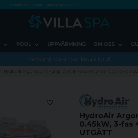
Rabattkod i kassan - Villaspa ger dig 5%
Fri frakt från 1000 kr!
Betala med Swish, faktura eller kontokort
D
POOL
UPPVÄRMNING
OM OSS
GU
Kampanj! Köp 4 filter betala för 3!
HydroAir Argonaut AV Pump, 0.60hk / 0.45kW, 3-fas 400V, AV100-3
HydroAir Argo
0.45kW, 3-fas 
UTGÅTT