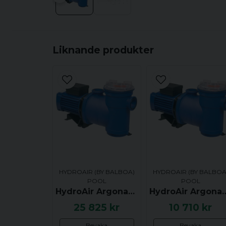
Liknande produkter
HYDROAIR (BY BALBOA)
HYDROAIR (BY BALBOA
POOL
POOL
HydroAir Argonaut AV Pump, 2.41hk / 1.8kW, 3-fas 400V, AV250-3DN-S - UTGÅTT
HydroAir Argonaut AV Pump, 1.34hk / 1.0kW, 3-f
25 825 kr
10 710 kr
Bevaka
Bevaka