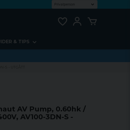
IDER & TIPS
DN-S - UTGÅTT
naut AV Pump, 0.60hk /
400V, AV100-3DN-S -