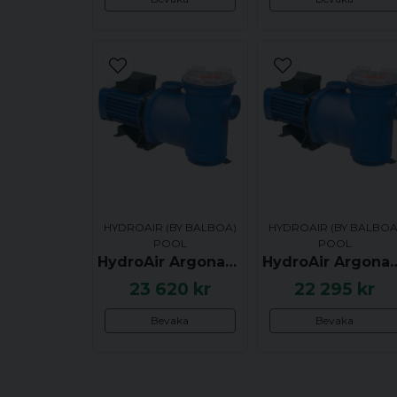
HYDROAIR (BY BALBOA)
HYDROAIR (BY BALBOA
POOL
POOL
HydroAir Argonaut AV Pump, 1.74hk / 1.3kW, 3-fas 400V, AV200-3DN-S - UTGÅTT
HydroAir Argonaut AV Pump, 2.41hk / 1.8kW, 1-f
23 620 kr
22 295 kr
Bevaka
Bevaka