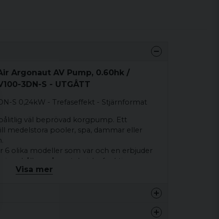
Air Argonaut AV Pump, 0.60hk /
AV100-3DN-S - UTGÅTT
-S 0,24kW - Trefaseffekt - Stjärnformat
pålitlig väl beprövad korgpump. Ett
till medelstora pooler, spa, dammar eller
.
 6 olika modeller som var och en erbjuder
ch innehåller många tekniska funktioner som
Visa mer
 hållbarhet och tillförlitlighet.
g för ett brett spektrum av kemikalier
d och havsvatten, om den spolas igenom med
20 kg
g.