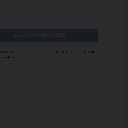
LÄGG I VARUKORGEN
ger dig 5%
Fri frakt från 1000 kr!
r kontokort