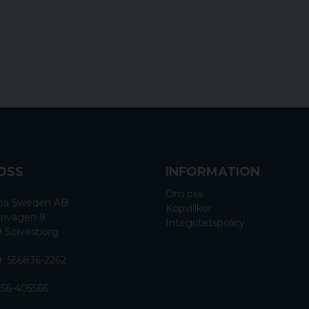
OSS
INFORMATION
Om oss
 Spa Sweden AB
Köpvillkor
rivägen 9
Integritetspolicy
9 Sölvesborg
r: 556836-2262
56-405566