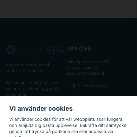
OM OSS
Villa Spa Sweden AB
Kvalitet till rätt pris och
Industrivägen 9
snabba leveranser!
294 39 Sölvesborg
När du gör ett köp hos oss
Org. nr: 556836-2262
garanteras du en trygg och
säker affär!
Tel:
0456-405566
Vi använder cookies
Email:
kundtjanst@villaspa.se
Vi använder cookies för att vår webbplats skall fungera
och erbjuda dig bästa upplevelse. Bekräfta ditt samtycke
INFORMATION
genom att trycka på godkänn alla eller anpassa via
Om oss