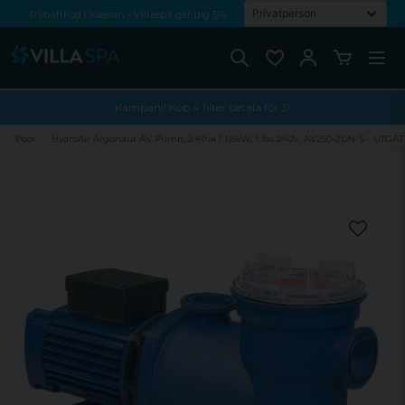
Rabattkod i kassan - Villaspa ger dig 5%
Fri frakt från 1000 kr!
Betala med Swish, faktura eller kontokort
Kampanj! Köp 4 filter betala för 3!
Pool
HydroAir Argonaut AV Pump, 2.41hk / 1.8kW, 1-fas 240V, AV250-2DN-S - UTGÅT