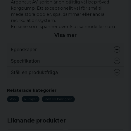
Argonaut AV-serien är en pålitlig väl beprövad
korgpump. Ett exceptionellt val för små till
medelstora pooler, spa, dammar eller andra
recirkulationssystem.
En serie som spänner över 6 olika modeller som
var och en erbjuder verklig nominell effekt och
Visa mer
innehåller många tekniska funktioner som
säkerställer hög prestanda, hållbarhet och
Egenskaper
tillförlitlighet.
Vikt
20 kg
Specifikation
Mekanisk tätning - Lämplig för ett brett spektrum
av kemikalier inklusive klor, brom, jod och
Ställ en produktfråga
havsvatten
Vikt
20 kg
Tyst drift - Argonaut-pumpen är extremt tyst och
question
Fråga oss något om denna produkten...
Relaterade kategorier
rekommenderas för installation ovan jord, t.ex.
spabad.
Pool
Pumpar
Med en hastighet
Material
Ström
Prestanda
V/Hz
name
nr.
(P1)
(P2)
Namn
Liknande produkter
AV50-
0,45
0,24
230V/50Hz