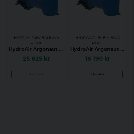
HYDROAIR (BY BALBOA)
HYDROAIR (BY BALBOA)
POOL
POOL
HydroAir Argonaut AV Pump, 2.41hk / 1.8kW, 3-fas 400V, AV250-3DN-S - UTGÅTT
HydroAir Argonaut AV Pump, 0.80hk / 0.60kW, 1-fas 240V, AV100-2DN-S - UTGÅTT
25 825 kr
16 190 kr
Bevaka
Bevaka