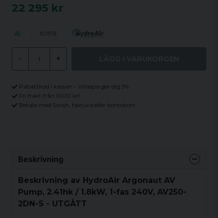
22 295 kr
101176
LÄGG I VARUKORGEN
-
+
Rabattkod i kassan - Villaspa ger dig 5%
Fri frakt från 1000 kr!
Betala med Swish, faktura eller kontokort
Beskrivning
Beskrivning av HydroAir Argonaut AV
Pump, 2.41hk / 1.8kW, 1-fas 240V, AV250-
2DN-S - UTGÅTT