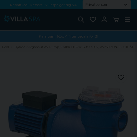
Rabattkod i kassan - Villaspa ger dig 5%
Fri frakt från 1000 kr!
Betala med Swish, faktura eller kontokort
Kampanj! Köp 4 filter betala för 3!
Pool
HydroAir Argonaut AV Pump, 2.41hk / 1.8kW, 3-fas 400V, AV250-3DN-S - UTGÅTT