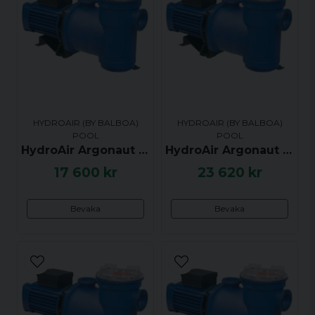
HYDROAIR (BY BALBOA)
HYDROAIR (BY BALBOA)
POOL
POOL
HydroAir Argonaut AV Pump, 1.74hk / 1.3kW, 1-fas 240V, AV200-2DN-S - UTGÅTT
HydroAir Argonaut AV Pump, 1.74hk / 1.3kW, 3-fas 400V, AV200-3DN-S - UTGÅTT
17 600 kr
23 620 kr
Bevaka
Bevaka