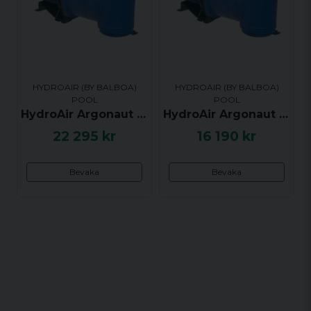
HYDROAIR (BY BALBOA)
HYDROAIR (BY BALBOA)
POOL
POOL
HydroAir Argonaut AV Pump, 2.41hk / 1.8kW, 1-fas 240V, AV250-2DN-S - UTGÅTT
HydroAir Argonaut AV Pump, 0.80hk / 0.60kW, 1-fas 240V, AV100-2DN-S - UTGÅTT
22 295 kr
16 190 kr
Bevaka
Bevaka