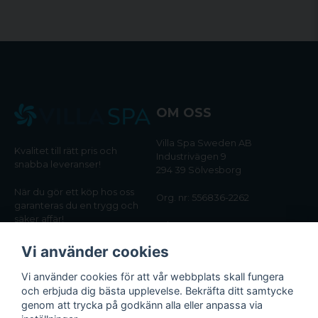
OM OSS
Villa Spa Sweden AB
Kvalitet till rätt pris och
Industrivägen 9
snabba leveranser!
294 39 Sölvesborg
När du gör ett köp hos oss
Org. nr: 556836-2262
garanteras du en trygg och
säker affär!
Tel:
0456-405566
Vi använder cookies
Email:
kundtjanst@villaspa.se
Vi använder cookies för att vår webbplats skall fungera
och erbjuda dig bästa upplevelse. Bekräfta ditt samtycke
INFORMATION
genom att trycka på godkänn alla eller anpassa via
Om oss