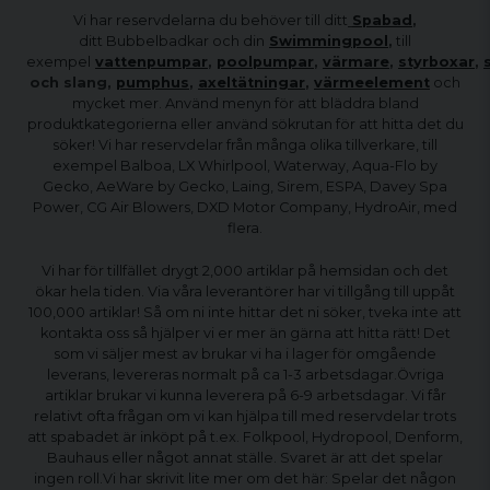
Vi har reservdelarna du behöver till ditt
Spabad
,
ditt Bubbelbadkar och din
Swimmingpool
,
till
exempel
vattenpumpar
,
poolpumpar
,
värmare
,
styrboxar
,
och slang,
pumphus
,
axeltätningar
,
värmeelement
och
mycket mer. Använd menyn för att bläddra bland
produktkategorierna eller använd sökrutan för att hitta det du
söker! Vi har reservdelar från många olika tillverkare, till
exempel Balboa, LX Whirlpool, Waterway, Aqua-Flo by
Gecko, AeWare by Gecko, Laing, Sirem, ESPA, Davey Spa
Power, CG Air Blowers, DXD Motor Company, HydroAir, med
flera.
Vi har för tillfället drygt 2,000 artiklar på hemsidan och det
ökar hela tiden. Via våra leverantörer har vi tillgång till uppåt
100,000 artiklar! Så om ni inte hittar det ni söker, tveka inte att
kontakta oss så hjälper vi er mer än gärna att hitta rätt! Det
som vi säljer mest av brukar vi ha i lager för omgående
leverans, levereras normalt på ca 1-3 arbetsdagar.Övriga
artiklar brukar vi kunna leverera på 6-9 arbetsdagar. Vi får
relativt ofta frågan om vi kan hjälpa till med reservdelar trots
att spabadet är inköpt på t.ex. Folkpool, Hydropool, Denform,
Bauhaus eller något annat ställe. Svaret är att det spelar
ingen roll.Vi har skrivit lite mer om det här: Spelar det någon