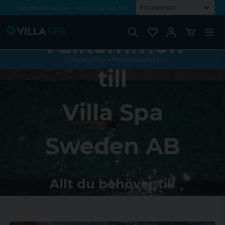
Rabattkod i kassan - Villaspa ger dig 5%
Fri frakt från 1000 kr!
Välkommen
Betala med Swish, faktura eller kontokort
Kampanj! Köp 4 filter betala för 3!
till
Villa Spa
Sweden AB
Allt du behöver till
spabad och din pool!