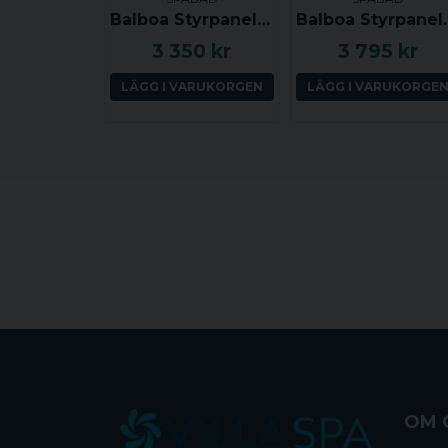
Balboa Styrpanel ML260 - Jet, Aux, Temp, Light - 54270
Balboa Styrpanel ML551 - Light
3 350 kr
3 795 kr
LÄGG I VARUKORGEN
LÄGG I VARUKORGE
OM 