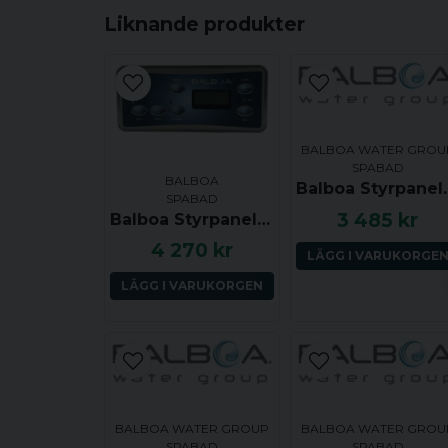
Liknande produkter
BALBOA WATER GROU
SPABAD
BALBOA
Balboa Styrpa
SPABAD
3 485 kr
Balboa Styrpanel ML551 - Jets 1, Light, Mode, Jets 2, Jets 3, Jets 4, Warm, Cool - 55600
4 270 kr
LÄGG I VARUKORGE
LÄGG I VARUKORGEN
BALBOA WATER GROUP
BALBOA WATER GROU
SPABAD
SPABAD