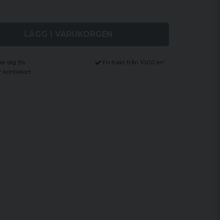
LÄGG I VARUKORGEN
ger dig 5%
Fri frakt från 1000 kr!
r kontokort