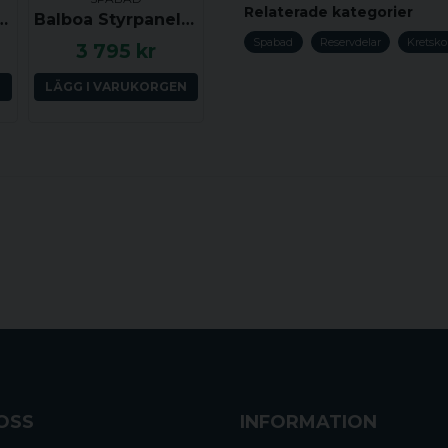
Fråga oss något om de
Relaterade kategorier
Ljus: 12 volt
, Mode, Jets 1, Jets 2, Blower, Warm, Cool - 53502
Balboa Styrpanel ML551 - Light, Mode, Jets 1, Jets 2, Blower, Warm, Cool - 55304
Spabad
Reservdelar
Kretsko
3 795 kr
Sensortyp: Pre M7 2-tråds
Tryckgivare: Ja
N
LÄGG I VARUKORGEN
name
Namn
Kompatibel med: Lite leda
medLite Leader styrpanelen
Aegean med flera.
Perfekt ersättning för: S
Ja, ni får publicera 
Mått: 170mm x 90mm
Ytterligare anmärkning: Det
Lite Leader styrbox. Dett
produkt.
OSS
INFORMATION