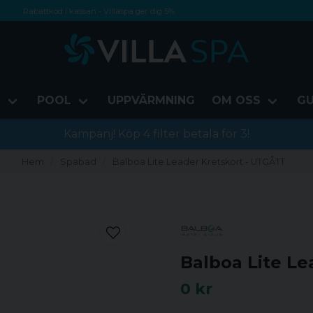
Rabattkod i kassan - Villaspa ger dig 5%
Fri frakt från 1000 kr!
Betala med Swish, faktura eller kontokort
D
POOL
UPPVÄRMNING
OM OSS
GU
Kampanj! Köp 4 filter betala för 3!
Hem
Spabad
Balboa Lite Leader Kretskort - UTGÅTT
Balboa Lite Le
0 kr