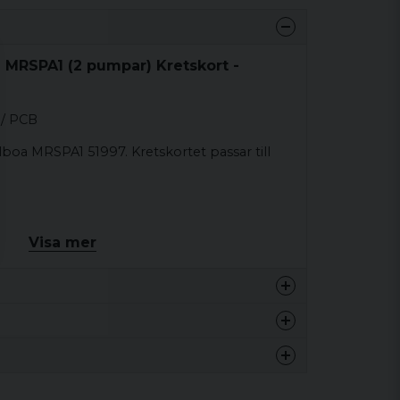
 MRSPA1 (2 pumpar) Kretskort -
 / PCB
lboa MRSPA1 51997. Kretskortet passar till
Visa mer
 hastigheter
18 kg
18 kg