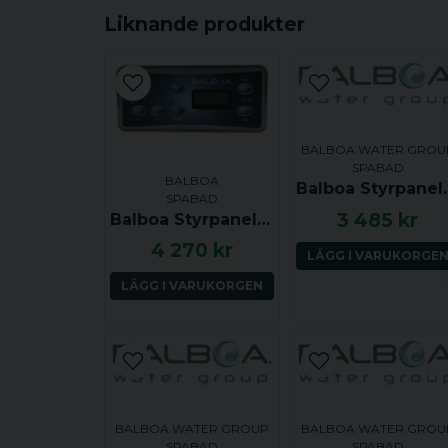
Liknande produkter
BALBOA WATER GROU
SPABAD
BALBOA
Balboa Styrpa
SPABAD
3 485 kr
Balboa Styrpanel ML551 - Jets 1, Light, Mode, Jets 2, Jets 3, Jets 4, Warm, Cool - 55600
4 270 kr
LÄGG I VARUKORGE
LÄGG I VARUKORGEN
BALBOA WATER GROUP
BALBOA WATER GROU
SPABAD
SPABAD