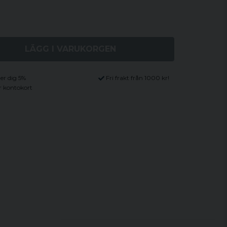
LÄGG I VARUKORGEN
ger dig 5%
Fri frakt från 1000 kr!
r kontokort