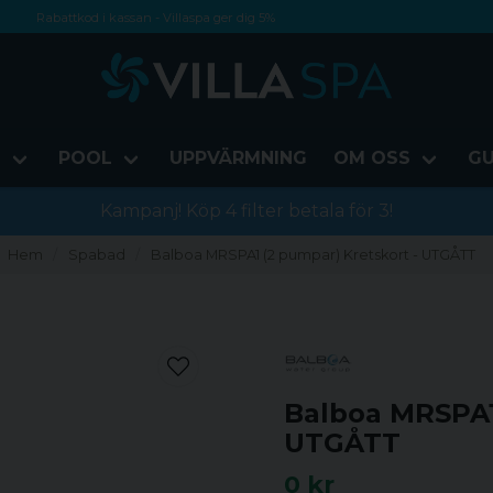
Rabattkod i kassan - Villaspa ger dig 5%
Fri frakt från 1000 kr!
Betala med Swish, faktura eller kontokort
D
POOL
UPPVÄRMNING
OM OSS
GU
Kampanj! Köp 4 filter betala för 3!
Hem
Spabad
Balboa MRSPA1 (2 pumpar) Kretskort - UTGÅTT
Balboa MRSPA1
UTGÅTT
0 kr