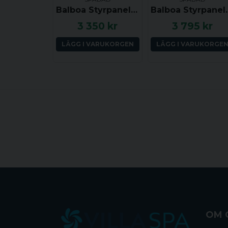
Balboa Styrpanel ML260 - Jet, Aux, Temp, Light - 54270
Balboa Styrpanel ML551 - Light
3 350 kr
3 795 kr
LÄGG I VARUKORGEN
LÄGG I VARUKORGE
OM 