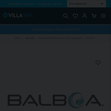
Rabattkod i kassan - Villaspa ger dig 5%
Fri frakt från 1000 kr!
Betala med Swish, faktura eller kontokort
Kampanj! Köp 4 filter betala för 3!
Hem
Spabad
Balboa M3 Kretskort PS (2 pumpar) - UTGÅTT