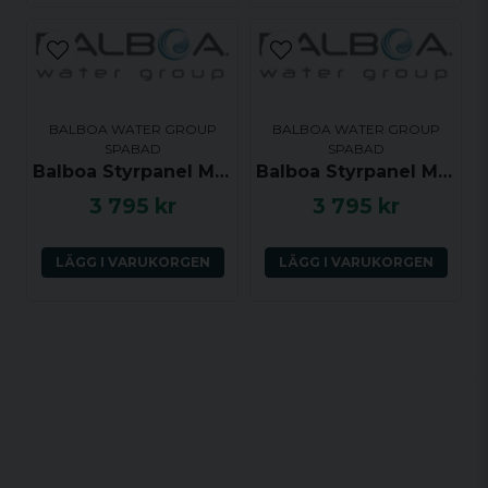
BALBOA WATER GROUP
BALBOA WATER GROUP
SPABAD
SPABAD
Balboa Styrpanel ML551 - Light, Mode, Jets 1, Jets 2, Blower, Warm, Cool - 53502
Balboa Styrpanel ML551 - Light, Mode, Jets 1, Jets 2, Blower, Warm, Cool - 55304
3 795 kr
3 795 kr
LÄGG I VARUKORGEN
LÄGG I VARUKORGEN