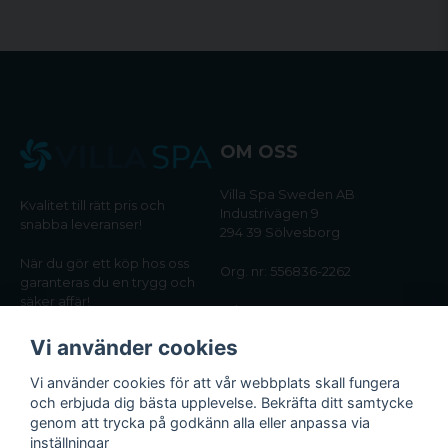
OM OSS
Villa Spa Sweden AB
Kvalitet till rätt pris och
Industrivägen 9
snabba leveranser!
294 39 Sölvesborg
När du gör ett köp hos oss
Org. nr: 556836-2262
garanteras du en trygg och
säker affär!
Tel:
0456-405566
Vi använder cookies
Email:
kundtjanst@villaspa.se
Vi använder cookies för att vår webbplats skall fungera
och erbjuda dig bästa upplevelse. Bekräfta ditt samtycke
INFORMATION
genom att trycka på godkänn alla eller anpassa via
Om oss
inställningar