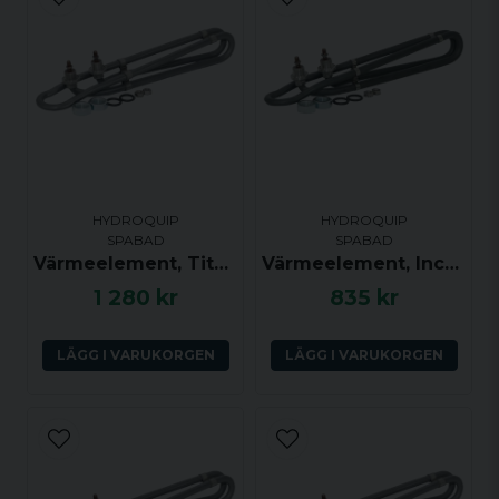
email
Mejladress
Ja, ni får publicera min fråga
HYDROQUIP
HYDROQUIP
SPABAD
SPABAD
Värmeelement, Titanium, 2.5kW
Värmeelement, Incoloy 800, 5.5kW
1 280 kr
835 kr
Skicka fråga
LÄGG I VARUKORGEN
LÄGG I VARUKORGEN