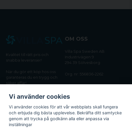
OM OSS
Villa Spa Sweden AB
Kvalitet till rätt pris och
Industrivägen 9
snabba leveranser!
294 39 Sölvesborg
När du gör ett köp hos oss
Org. nr: 556836-2262
garanteras du en trygg och
säker affär!
Tel:
0456-405566
Vi använder cookies
Email:
kundtjanst@villaspa.se
Vi använder cookies för att vår webbplats skall fungera
och erbjuda dig bästa upplevelse. Bekräfta ditt samtycke
INFORMATION
genom att trycka på godkänn alla eller anpassa via
Om oss
inställningar
Köpvillkor