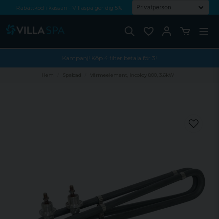
Rabattkod i kassan - Villaspa ger dig 5%
Fri frakt från 1000 kr!
Betala med Swish, faktura eller kontokort
Kampanj! Köp 4 filter betala för 3!
Hem
Spabad
Värmeelement, Incoloy 800, 3.6kW