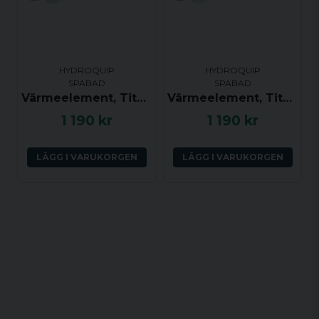
HYDROQUIP
HYDROQUIP
SPABAD
SPABAD
Värmeelement, Titanium, 4.0kW
Värmeelement, Titanium, 5.5kW
1 190 kr
1 190 kr
LÄGG I VARUKORGEN
LÄGG I VARUKORGEN