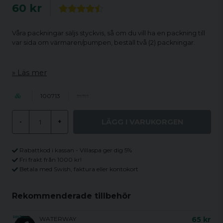
60 kr
Våra packningar säljs styckvis, så om du vill ha en packning till
var sida om värmaren/pumpen, beställ två (2) packningar.
Läs mer
100713
LÄGG I VARUKORGEN
-
+
Rabattkod i kassan - Villaspa ger dig 5%
Fri frakt från 1000 kr!
Betala med Swish, faktura eller kontokort
Rekommenderade tillbehör
WATERWAY
65 kr