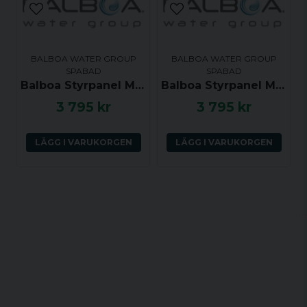
BALBOA WATER GROUP
BALBOA WATER GROUP
SPABAD
SPABAD
Balboa Styrpanel ML551 - Light, Mode, Jets 1, Jets 2, Blower, Warm, Cool - 53502
Balboa Styrpanel ML551 - Light, Mode, Jets 1, Jets 2, Blower, Warm, Cool - 55304
3 795 kr
3 795 kr
LÄGG I VARUKORGEN
LÄGG I VARUKORGEN