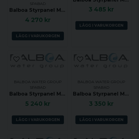
SPABAD
3 485 kr
Balboa Styrpanel ML551 - Jets 1, Light, Mode, Jets 2, Jets 3, Jets 4, Warm, Cool - 55600
4 270 kr
LÄGG I VARUKORGEN
Skicka fråga
LÄGG I VARUKORGEN
BALBOA WATER GROUP
BALBOA WATER GROUP
SPABAD
SPABAD
Balboa Styrpanel ML550 Long Touch Panel 2 Pump with Air or P3
Balboa Styrpanel ML260 - Jet, Aux, Temp, Light - 54270
5 240 kr
3 350 kr
LÄGG I VARUKORGEN
LÄGG I VARUKORGEN