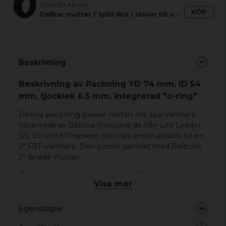
RÖRDELAR MM
KÖP
Delbar mutter / Split Nut / Union till värmare mm
Beskrivning
Beskrivning av Packning YD 74 mm, ID 54
mm, tjocklek 6.5 mm, integrerad "o-ring"
Denna packning passar nästan alla spa-värmare
tillverkade av Balboa (inklusive de från Lite Leader,
GS, VS och M7-serien) och vars ändar ansluts till en
2" FBT-värmare. Den passar perfekt med Balboas
2" delade mutter.
Om din värmare läcker hos fackföreningarna är
Visa mer
chansen stor att du behöver byta ut dessa
packningar.
Egenskaper
Mått
Vikt
0 kg
Innerdiameter: 53 mm