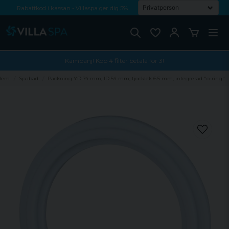
Rabattkod i kassan - Villaspa ger dig 5%
Fri frakt från 1000 kr!
Betala med Swish, faktura eller kontokort
Kampanj! Köp 4 filter betala för 3!
Hem
Spabad
Packning YD 74 mm, ID 54 mm, tjocklek 6.5 mm, integrerad "o-ring"