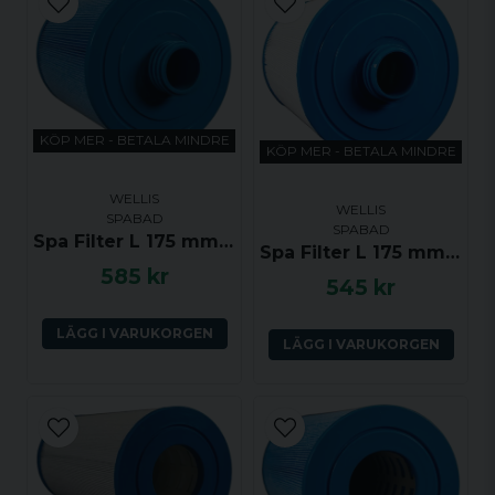
KÖP MER - BETALA MINDRE
KÖP MER - BETALA MINDRE
WELLIS
WELLIS
SPABAD
SPABAD
Spa Filter L 175 mm; YD 152 mm; Grov gänga YD 50 mm; Wellis Antibakteriell
Spa Filter L 175 mm; YD 152 mm; Grov gänga YD 50 mm; Wellis
585 kr
545 kr
LÄGG I VARUKORGEN
LÄGG I VARUKORGEN