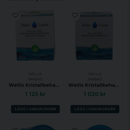
email
Mejladress
Ja, ni får publicera min fråga
WELLIS
WELLIS
SPABAD
SPABAD
Wellis Kristallbehandling set (klorin)
Wellis Kristallbehandling set (klorinfritt)
Skicka fråga
1 125 kr
1 020 kr
LÄGG I VARUKORGEN
LÄGG I VARUKORGEN