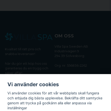
OM OSS
Villa Spa Sweden AB
Kvalitet till rätt pris och
Industrivägen 9
snabba leveranser!
294 39 Sölvesborg
När du gör ett köp hos oss
Org. nr: 556836-2262
garanteras du en trygg och
säker affär!
Tel:
0456-405566
Vi använder cookies
Email:
kundtjanst@villaspa.se
Vi använder cookies för att vår webbplats skall fungera
och erbjuda dig bästa upplevelse. Bekräfta ditt samtycke
INFORMATION
genom att trycka på godkänn alla eller anpassa via
Om oss
inställningar