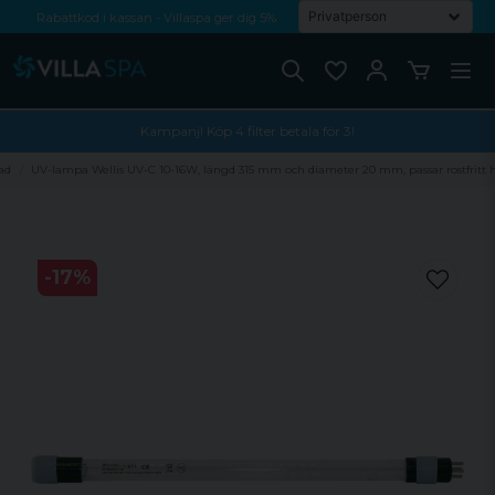
Rabattkod i kassan - Villaspa ger dig 5%
Fri frakt från 1000 kr!
Betala med Swish, faktura eller kontokort
Kampanj! Köp 4 filter betala för 3!
ad
UV-lampa Wellis UV-C 10-16W, längd 315 mm och diameter 20 mm, passar rostfritt 
-
17
%