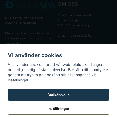
OM OSS
Villa Spa Sweden AB
Kvalitet till rätt pris och
Industrivägen 9
snabba leveranser!
294 39 Sölvesborg
När du gör ett köp hos oss
Org. nr: 556836-2262
garanteras du en trygg och
säker affär!
Tel:
0456-405566
Vi använder cookies
Email:
kundtjanst@villaspa.se
Vi använder cookies för att vår webbplats skall fungera
och erbjuda dig bästa upplevelse. Bekräfta ditt samtycke
INFORMATION
genom att trycka på godkänn alla eller anpassa via
Om oss
inställningar
Köpvillkor
Integritetspolicy
Godkänn alla
Inställningar