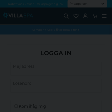
Rabattkod i kassan - Villaspa ger dig 5%
Fri frakt från 1000 kr!
Betala med Swish, faktura eller kontokort
Kampanj! Köp 4 filter betala för 3!
LOGGA IN
Mejladress
Mejladress
Lösenord
Lösenord
Kom ihåg mig