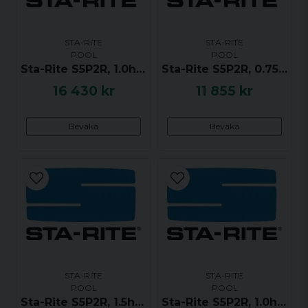
Termiskt skyddade, alla enfasmotorer
Ja, ni får publicera min fråga
Flera avloppsplatser för snabb
vinterbehandling
STA-RITE
STA-RITE
POOL
POOL
Sta-Rite S5P2R, 1.0hk / 0.75kW, 1-fas 240V
Sta-Rite S5P2R, 0.75hk / 0.56kW, 3-fas 400V
16 430 kr
11 855 kr
Bevaka
Bevaka
Skicka fråga
STA-RITE
STA-RITE
POOL
POOL
Sta-Rite S5P2R, 1.5hk / 1.1kW, 1-fas 240V
Sta-Rite S5P2R, 1.0hk / 0.75kW, 3-fas 400V