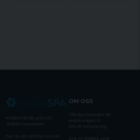
OM OSS
Villa Spa Sweden AB
Kvalitet till rätt pris och
Industrivägen 9
snabba leveranser!
294 39 Sölvesborg
När du gör ett köp hos oss
Org. nr: 556836-2262