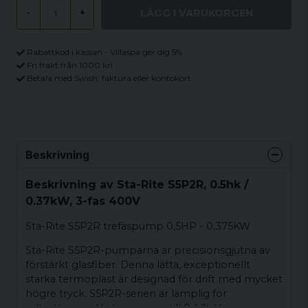
LÄGG I VARUKORGEN
-
+
Rabattkod i kassan - Villaspa ger dig 5%
Fri frakt från 1000 kr!
Betala med Swish, faktura eller kontokort
Beskrivning
Beskrivning av Sta-Rite S5P2R, 0.5hk /
0.37kW, 3-fas 400V
Sta-Rite S5P2R trefaspump 0,5HP - 0,375KW
Sta-Rite S5P2R-pumparna är precisionsgjutna av
förstärkt glasfiber. Denna lätta, exceptionellt
starka termoplast är designad för drift med mycket
högre tryck. S5P2R-serien är lämplig för