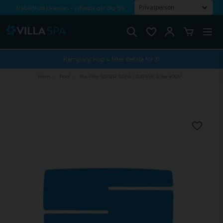
Rabattkod i kassan - Villaspa ger dig 5%
Fri frakt från 1000 kr!
Betala med Swish, faktura eller kontokort
Kampanj! Köp 4 filter betala för 3!
Hem
Pool
Sta-Rite S5P2R, 0.5hk / 0.37kW, 3-fas 400V