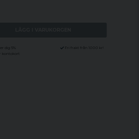
LÄGG I VARUKORGEN
ger dig 5%
Fri frakt från 1000 kr!
r kontokort