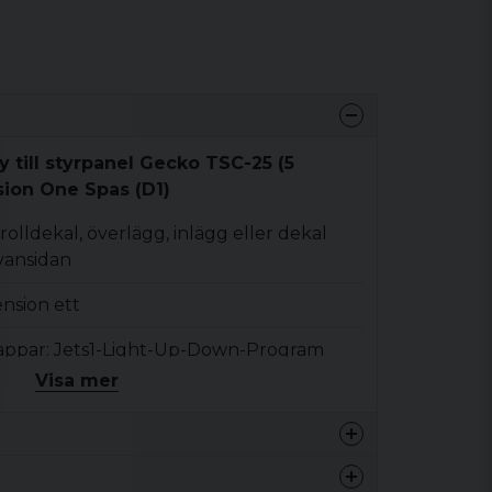
 till styrpanel Gecko TSC-25 (5
sion One Spas (D1)
rolldekal, överlägg, inlägg eller dekal
vansidan
nsion ett
appar: Jets1-Light-Up-Down-Program
Visa mer
25 ovansida (dimension ett)
0.1 kg