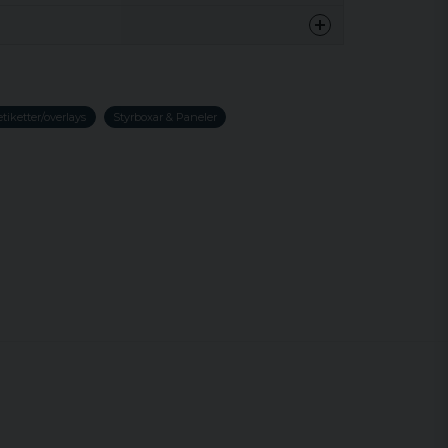
0.1 kg
nna produkten...
tiketter/overlays
Styrboxar & Paneler
email
Mejladress
min fråga