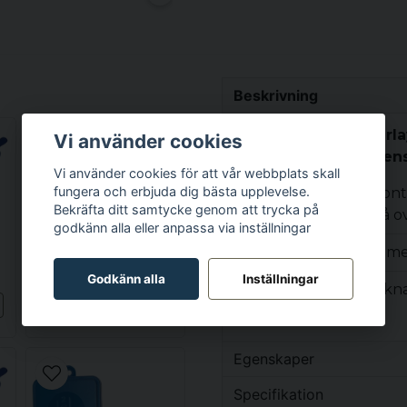
Beskrivning
Beskrivning av Overlay
Vi använder cookies
knappar, 1 jet), Dimen
Vi använder cookies för att vår webbplats skall
fungera och erbjuda dig bästa upplevelse.
Typ av
Kont
Bekräfta ditt samtycke genom att trycka på
GECKO
produkt:
på o
SPABAD
godkänn alla eller anpassa via inställningar
Gecko AeWare IN.K19 (TSC-19) Styrpanel - Touch Pad 4 Button
Tillverkare:
Dime
4 955 kr
Godkänn alla
Inställningar
Knappar:
5 kn
Bevaka
Kompatibel
TSC-
med:
Egenskaper
Mått:
Vikt
Specifikation