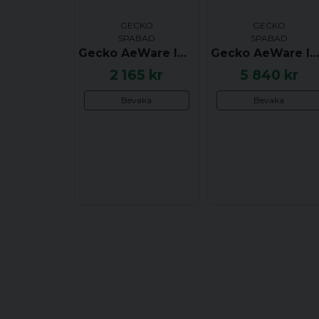
GECKO
GECKO
SPABAD
SPABAD
Gecko AeWare IN.K455 Styrpanel för In.Tune - 6 knappar konfigurerbara
Gecko AeWare IN.K4 Styrpanel 10 Buttons - Up, Pump 1, Pump 2, Pump 3, Prog, Down, Blower, Light, Mode
2 165 kr
5 840 kr
Bevaka
Bevaka