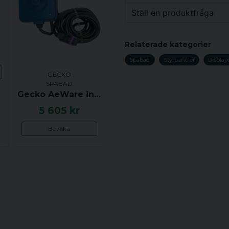
Ställ en produktfråga
Vikt
question
Fråga oss något om de
Relaterade kategorier
Spabad
Styrpaneler
Displaye
GECKO
SPABAD
name
Namn
Gecko AeWare in.touch 2, WiFi modul
5 605 kr
Bevaka
Ja, ni får publicera 