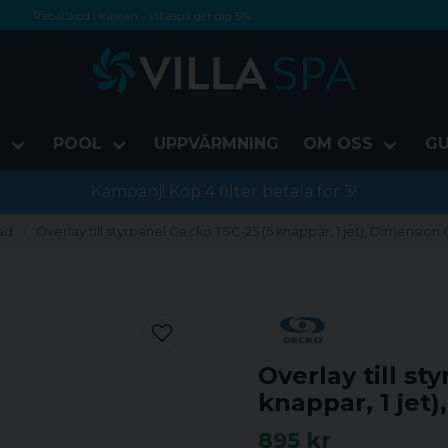
Rabattkod i kassan - Villaspa ger dig 5%
Fri frakt från 1000 kr!
Betala med Swish, faktura eller kontokort
D
POOL
UPPVÄRMNING
OM OSS
GU
Kampanj! Köp 4 filter betala för 3!
ad
Overlay till styrpanel Gecko TSC-25 (5 knappar, 1 jet), Dimension
Overlay till st
knappar, 1 jet
895 kr