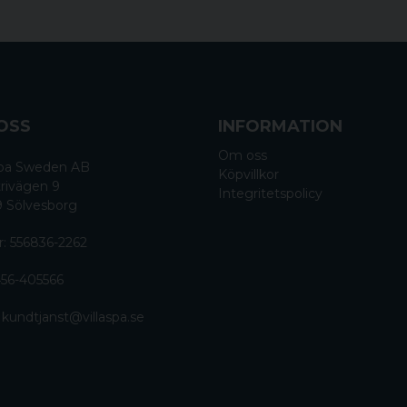
OSS
INFORMATION
Om oss
 Spa Sweden AB
Köpvillkor
rivägen 9
Integritetspolicy
9 Sölvesborg
r: 556836-2262
56-405566
:
kundtjanst@villaspa.se