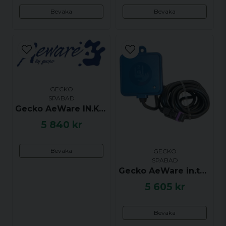
html: LCD
Bevaka
Bevaka
text: LCD
Typ av produkt
html: Ovansida
text: Ovansida
GECKO
SPABAD
Gecko AeWare IN.K4 Styrpanel 10 Buttons - Up, Pump 1, Pump 2, Pump 3, Prog, Down, Blower, Light, Mode
5 840 kr
Bevaka
GECKO
SPABAD
Gecko AeWare in.touch 2, WiFi modul
5 605 kr
Bevaka