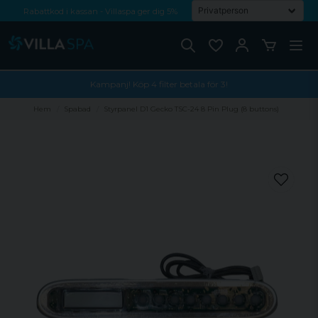
Rabattkod i kassan - Villaspa ger dig 5%
Fri frakt från 1000 kr!
Betala med Swish, faktura eller kontokort
Kampanj! Köp 4 filter betala för 3!
Hem
Spabad
Styrpanel D1 Gecko TSC-24 8 Pin Plug (8 buttons)