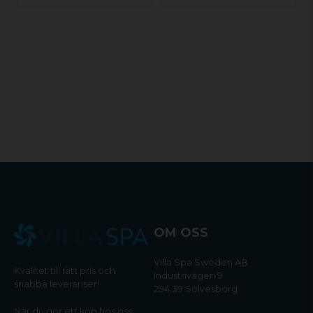
OM OSS
Villa Spa Sweden AB
Kvalitet till rätt pris och
Industrivägen 9
snabba leveranser!
294 39 Sölvesborg
När du gör ett köp hos oss