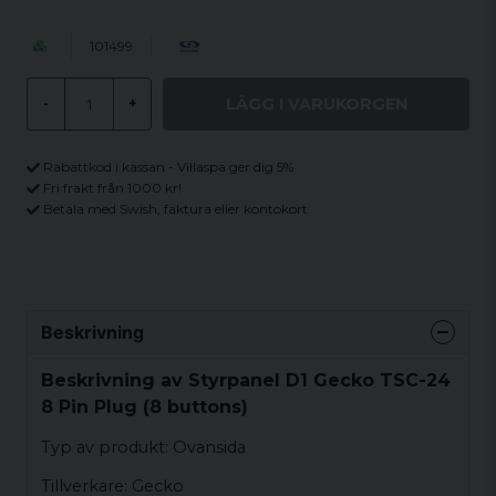
101499
LÄGG I VARUKORGEN
-
+
Rabattkod i kassan - Villaspa ger dig 5%
Fri frakt från 1000 kr!
Betala med Swish, faktura eller kontokort
Beskrivning
Beskrivning av Styrpanel D1 Gecko TSC-24
8 Pin Plug (8 buttons)
Typ av produkt: Ovansida
Tillverkare: Gecko