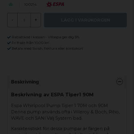
100214
LÄGG I VARUKORGEN
-
+
Rabattkod i kassan - Villaspa ger dig 5%
Fri frakt från 1000 kr!
Betala med Swish, faktura eller kontokort
Beskrivning
Beskrivning av ESPA Tiper1 90M
Espa Whirlpool Pump Tiper 1 70M och 90M.
Denna pump används ofta i Villeroy & Boch, Riho,
WAVE och SANI Välj System bad.
Karakteristiskt för dessa pumpar är färgen på