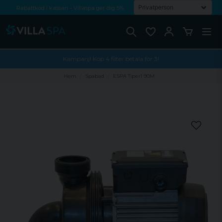
Rabattkod i kassan - Villaspa ger dig 5%
Fri frakt från 1000 kr!
Betala med Swish, faktura eller kontokort
Kampanj! Köp 4 filter betala för 3!
Hem
Spabad
ESPA Tiper1 90M