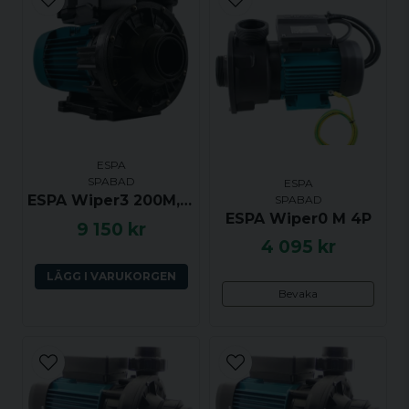
Ja, ni får publicera min fråga
ESPA
SPABAD
ESPA
ESPA Wiper3 200M, 2.0hk, 1 växel
SPABAD
ESPA Wiper0 M 4P
9 150 kr
Skicka fråga
4 095 kr
LÄGG I VARUKORGEN
Bevaka