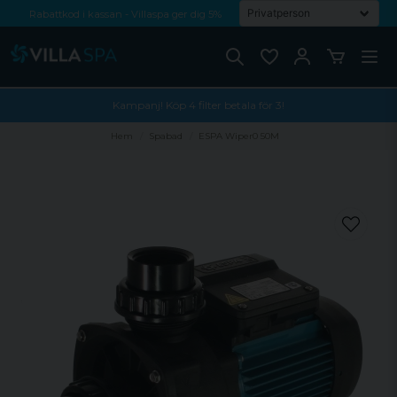
Rabattkod i kassan - Villaspa ger dig 5%
Fri frakt från 1000 kr!
Betala med Swish, faktura eller kontokort
Kampanj! Köp 4 filter betala för 3!
Hem
Spabad
ESPA Wiper0 50M