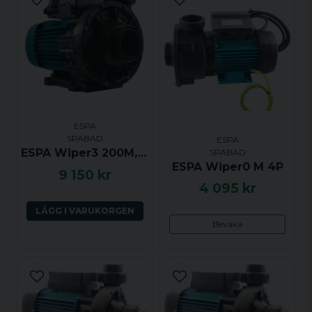
Används ofta
Finns främst i bubbelbad
med:
men har även använts i
vissa märken av
Ja, ni får publicera min fråga
badtunna.
Ytterligare
anmärkningar:
ESPA
SPABAD
ESPA
ESPA Wiper3 200M, 2.0hk, 1 växel
SPABAD
ESPA Wiper0 M 4P
9 150 kr
Skicka fråga
4 095 kr
LÄGG I VARUKORGEN
Bevaka