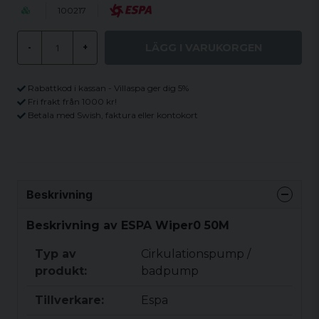
100217
LÄGG I VARUKORGEN
-
+
Rabattkod i kassan - Villaspa ger dig 5%
Fri frakt från 1000 kr!
Betala med Swish, faktura eller kontokort
Beskrivning
Beskrivning av ESPA Wiper0 50M
Typ av
Cirkulationspump /
produkt:
badpump
Tillverkare:
Espa