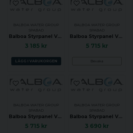
BALBOA WATER GROUP
BALBOA WATER GROUP
SPABAD
SPABAD
Balboa Styrpanel VL700S - Warm, Mode, Cool, Light, Jets1, Jets2 - 54716
Balboa Styrpanel VL701S - Blower, Mode, Jets1, Jets2, Light, Warm, Cool - 53189
3 185 kr
5 715 kr
LÄGG I VARUKORGEN
Bevaka
BALBOA WATER GROUP
BALBOA WATER GROUP
SPABAD
SPABAD
Balboa Styrpanel VL701S - Mode, Jets, Blower, Light, Warm, Cool - 51057
Balboa Styrpanel VL701S Touch Panel 1p + Air V1
5 715 kr
3 690 kr