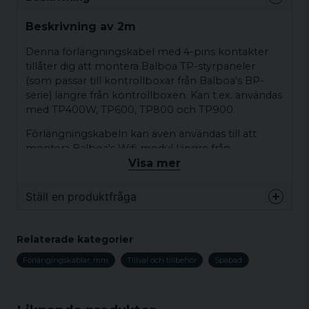
Beskrivning av 2m
Denna förlängningskabel med 4-pins kontakter
tillåter dig att montera Balboa TP-styrpaneler
(som passar till kontrollboxar från Balboa's BP-
serie) längre från kontrollboxen. Kan t.ex. användas
med TP400W, TP600, TP800 och TP900.
Förlängningskabeln kan även användas till att
montera Balboa's Wifi modul längre från
Visa mer
styrboxen, vilket kan vara bra om du behöver flytta
den närmare din router / access-punkt.
Ställ en produktfråga
Förlängningskabeln finns i 3 längder:
question
2 meters (7 ft) - Balboas artikelnr 25662
Fråga oss något om denna produkten...
Relaterade kategorier
7.5 meters (25 ft) - Balboas artikelnr 25662-1
Förlängingskablar, mm
Tillval och tillbehör
Spabad
15 meters (50 ft) - Balboas artikelnr 25662-2
name
Namn