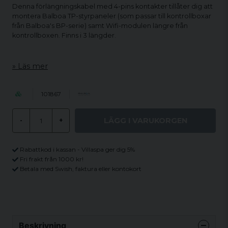
Denna förlängningskabel med 4-pins kontakter tillåter dig att
montera Balboa TP-styrpaneler (som passar till kontrollboxar
från Balboa's BP-serie) samt Wifi-modulen längre från
kontrollboxen. Finns i 3 längder.
Läs mer
101867
LÄGG I VARUKORGEN
-
+
Rabattkod i kassan - Villaspa ger dig 5%
Fri frakt från 1000 kr!
Betala med Swish, faktura eller kontokort
Beskrivning