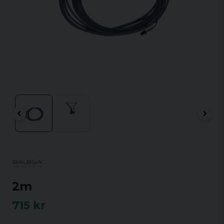
2m
715 kr