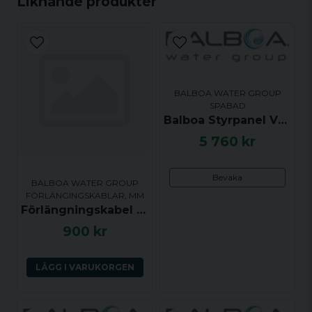
Liknande produkter
email
Mejladress
BALBOA WATER GROUP
SPABAD
Ja, ni får publicera min fråga
Balboa Styrpanel VL701S - Mode, Jets, Light, Warm, Cool - 51452
5 760 kr
Bevaka
BALBOA WATER GROUP
FÖRLÄNGINGSKABLAR, MM
Förlängningskabel till Balboa VL Styrpaneler, RJ45, 3m
900 kr
Skicka fråga
LÄGG I VARUKORGEN