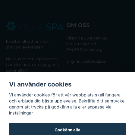
OM OSS
Villa Spa Sweden AB
Kvalitet till rätt pris och
Industrivägen 9
snabba leveranser!
294 39 Sölvesborg
När du gör ett köp hos oss
Org. nr: 556836-2262
garanteras du en trygg och
säker affär!
Tel:
0456-405566
Vi använder cookies
Email:
kundtjanst@villaspa.se
Vi använder cookies för att vår webbplats skall fungera
och erbjuda dig bästa upplevelse. Bekräfta ditt samtycke
INFORMATION
genom att trycka på godkänn alla eller anpassa via
Om oss
inställningar
Köpvillkor
Integritetspolicy
Godkänn alla