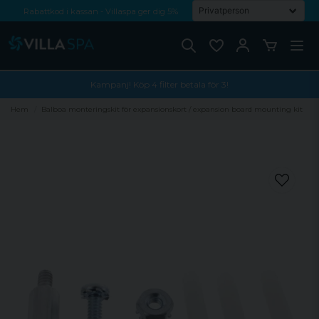
Rabattkod i kassan - Villaspa ger dig 5%
Fri frakt från 1000 kr!
Betala med Swish, faktura eller kontokort
Kampanj! Köp 4 filter betala för 3!
Hem
Balboa monteringskit för expansionskort / expansion board mounting kit