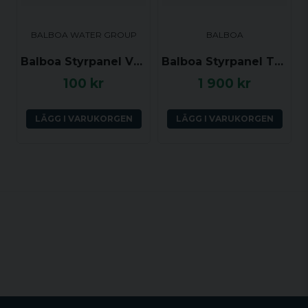
BALBOA WATER GROUP
BALBOA
Balboa Styrpanel VL700/VL700S Manual
Balboa Styrpanel TP200T - Temp, Jets, Light, Aux - 57282
100 kr
1 900 kr
LÄGG I VARUKORGEN
LÄGG I VARUKORGEN