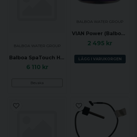
Ja, ni får publicera min fråga
BALBOA WATER GROUP
VIAN Power (Balboa) Styrpanel TP600 - Jets 1, Jets 2, Jets 3, Up, Down, Light
2 495 kr
BALBOA WATER GROUP
Balboa SpaTouch H2 Styrpanel Square, 173x145 mm, 57221
LÄGG I VARUKORGEN
6 110 kr
Skicka fråga
Bevaka