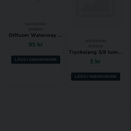
WATERWAY
SPABAD
Diffuser Waterway Clusterstorm (klick)
WATERWAY
95 kr
SPABAD
Tryckslang 3/8 tum (YD ca 14 mm, ID ca 9.5 mm) per dm
LÄGG I VARUKORGEN
5 kr
LÄGG I VARUKORGEN