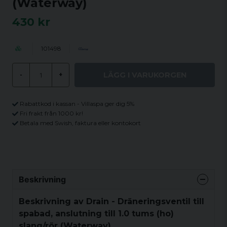
(Waterway)
430 kr
101498
LÄGG I VARUKORGEN
-
+
Rabattkod i kassan - Villaspa ger dig 5%
Fri frakt från 1000 kr!
Betala med Swish, faktura eller kontokort
Beskrivning
Beskrivning av Drain - Dräneringsventil till
spabad, anslutning till 1.0 tums (ho)
slang/rör (Waterway)