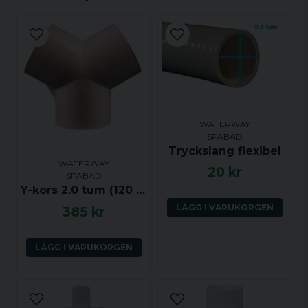
Används
vanligtvis med:
email
Mejladress
Ytterligare
Använd PVC-
anmärkningar:
rengöring och sedan
tangit-lim för att
Ja, ni får publicera min fråga
montera
WATERWAY
kopplingarna.
SPABAD
Rörsystemet skjuter
Tryckslang flexibel
in i den här delen vid
WATERWAY
20 kr
SPABAD
hona.
Y-kors 2.0 tum (120 grader) ho-ho-ho
På utsidan kan du
LÄGG I VARUKORGEN
385 kr
montera en
trädgårdsslang för att
Skicka fråga
leda bort vattnet när du
LÄGG I VARUKORGEN
tömmer det med hjälp
av tyngdkraften.