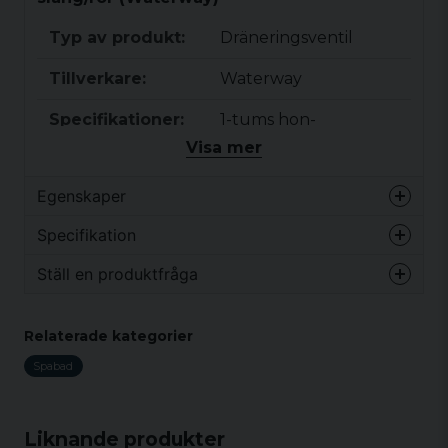
Typ av produkt:
Dräneringsventil
Tillverkare:
Waterway
Specifikationer:
1-tums hon-
anslutning
Visa mer
Vanligaste
1 tum
Egenskaper
storleksreferens:
Vikt
0 kg
Specifikation
Mått:
Yttre diameter av
Ställ en produktfråga
ansiktet:
Vikt
0 kg
Ytterhöjd stod på
question
ansiktet:
Fråga oss något om denna produkten...
Relaterade kategorier
Total längd:
Spabad
Inre diameter:
Passar
name
Namn
hålstorlek:
Liknande produkter