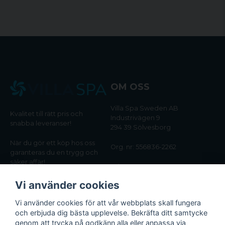
OM OSS
Villa Spa Sweden AB
Kvalitet till rätt pris och
Industrivägen 9
snabba leveranser!
294 39 Sölvesborg
När du gör ett köp hos oss
Org. nr: 556836-2262
garanteras du en trygg och
säker affär!
Tel:
0456-405566
Vi använder cookies
Email:
kundtjanst@villaspa.se
Vi använder cookies för att vår webbplats skall fungera
och erbjuda dig bästa upplevelse. Bekräfta ditt samtycke
INFORMATION
genom att trycka på godkänn alla eller anpassa via