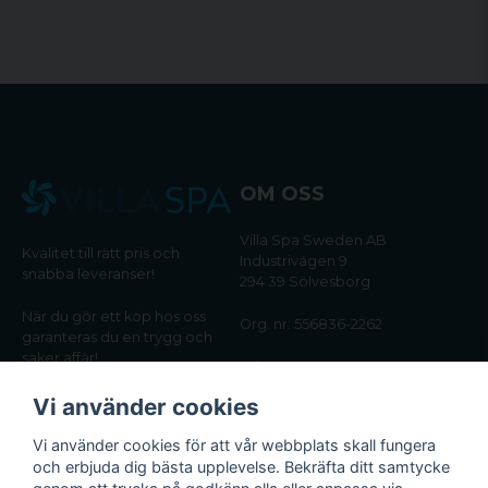
OM OSS
Villa Spa Sweden AB
Kvalitet till rätt pris och
Industrivägen 9
snabba leveranser!
294 39 Sölvesborg
När du gör ett köp hos oss
Org. nr: 556836-2262
garanteras du en trygg och
säker affär!
Tel:
0456-405566
Vi använder cookies
Email:
kundtjanst@villaspa.se
Vi använder cookies för att vår webbplats skall fungera
och erbjuda dig bästa upplevelse. Bekräfta ditt samtycke
INFORMATION