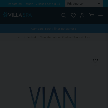
Rabattkod i kassan - Villaspa ger dig 5%
Fri frakt från 1000 kr!
Betala med Swish, faktura eller kontokort
Kampanj! Köp 4 filter betala för 3!
Hem
Spabad
Vian Ytrengöring (Surface Cleaner) 1 liter