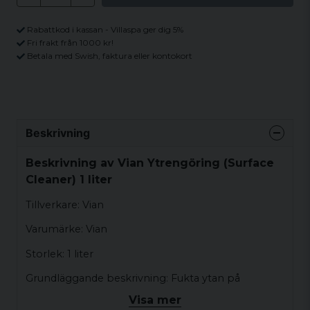
Rabattkod i kassan - Villaspa ger dig 5%
Fri frakt från 1000 kr!
Betala med Swish, faktura eller kontokort
Beskrivning
Beskrivning av Vian Ytrengöring (Surface
Cleaner) 1 liter
Tillverkare: Vian
Varumärke: Vian
Storlek: 1 liter
Grundläggande beskrivning: Fukta ytan på
spabadet som ska städas med vatten, och tillför
Visa mer
detta medel (outspätt) med en svamp. Gnugga