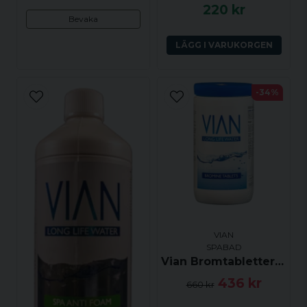
220 kr
Bevaka
LÄGG I VARUKORGEN
-34%
VIAN
SPABAD
Vian Bromtabletter (Bromine Tablets) 1kg
436 kr
660 kr