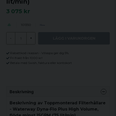
lit/min)
3 075 kr
101350
LÄGG I VARUKORGEN
-
+
Rabattkod i kassan - Villaspa ger dig 5%
Fri frakt från 1000 kr!
Betala med Swish, faktura eller kontokort
Beskrivning
Beskrivning av Toppmonterad Filterhållare
- Waterway Dyna-Flo Plus High Volume,
flöde minst 15GPM (75 lit/min)