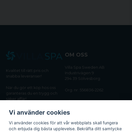
OM OSS
Villa Spa Sweden AB
Kvalitet till rätt pris och
Industrivägen 9
snabba leveranser!
294 39 Sölvesborg
När du gör ett köp hos oss
Org. nr: 556836-2262
garanteras du en trygg och
säker affär!
Tel:
0456-405566
Vi använder cookies
Email:
kundtjanst@villaspa.se
Vi använder cookies för att vår webbplats skall fungera
och erbjuda dig bästa upplevelse. Bekräfta ditt samtycke
INFORMATION