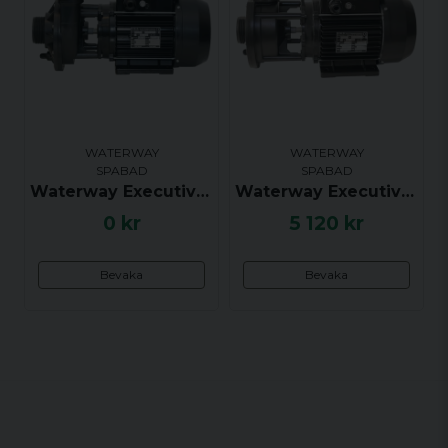
WATERWAY
WATERWAY
SPABAD
SPABAD
Waterway Executive Euro, 48F, 2.0 hk, 2 växlar, 1.5x1.5 tum, Sidoutkast, Centrerat insug - UTGÅTT
Waterway Executive Euro, 48F, 2.0 hk, 2 växlar, 1.5x1.5 tum, Centrerat utkast, Centrerat insug
0 kr
5 120 kr
Bevaka
Bevaka