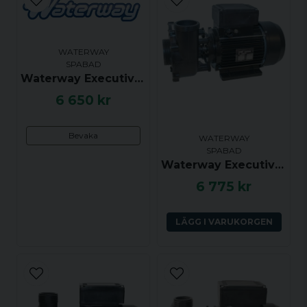
WATERWAY
SPABAD
Waterway Executive Euro, 48F, 2.0 hk, 2 växlar, 2.5x2.0 tum, Sidoutkast, Centrerat insug
6 650 kr
Bevaka
WATERWAY
SPABAD
Waterway Executive Euro, 56F, 2.0 hk, 1 växel, 2.5x2.0 tum, Sidoutkast, Centrerat insug
6 775 kr
LÄGG I VARUKORGEN