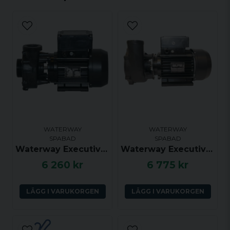
email
Mejladress
Ja, ni får publicera min fråga
WATERWAY
WATERWAY
SPABAD
SPABAD
Waterway Executive Euro, 48F, 2.0 hk, 2 växlar, 2.0x2.0 tum, Sidoutkast, Centrerat insug
Waterway Executive Euro, 56F, 2.0 hk, 1 växel, 2.0x2.0 tum, Sidoutkast, Centrerat insug
6 260 kr
6 775 kr
Skicka fråga
LÄGG I VARUKORGEN
LÄGG I VARUKORGEN