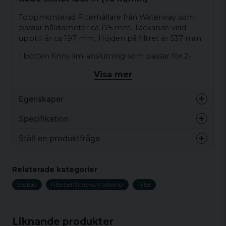
Toppmonterad Filterhållare från Waterway som
passar håldiameter ca 175 mm. Täckande vidd
upptill är ca 197 mm. Höjden på filtret är 537 mm.
I botten finns lim-anslutning som passar för 2-
tums rör/slang/kopplingar.
Visa mer
Filter som passar är t.ex SC704 och SC706.
Filterhållaren levereras med ett (1) styck SC706.
Egenskaper
Denna typ av filterhållare behöver ha ett flöde om
Vikt
5 kg
Specifikation
minst 15 GPM (75 lit/min).
Ställ en produktfråga
Vikt
5 kg
question
Fråga oss något om denna produkten...
Relaterade kategorier
Spabad
Filterbehållare och tillbehör
Filter
name
Namn
Liknande produkter