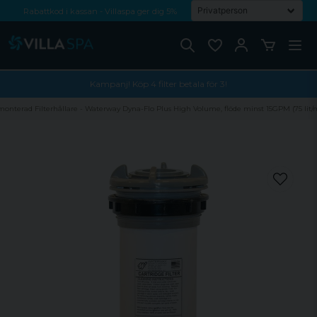
Rabattkod i kassan - Villaspa ger dig 5%
Fri frakt från 1000 kr!
Betala med Swish, faktura eller kontokort
Kampanj! Köp 4 filter betala för 3!
onterad Filterhållare - Waterway Dyna-Flo Plus High Volume, flöde minst 15GPM (75 lit/