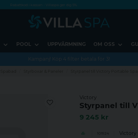
Rabattkod i kassan - Villaspa ger dig 5%
Fri frakt från 1000 kr!
Betala med Swish, faktura eller kontokort
D
POOL
UPPVÄRMNING
OM OSS
GU
Kampanj! Köp 4 filter betala för 3!
Spabad
Styrboxar & Paneler
Styrpanel till Victory Portable Spa
Victory
Styrpanel till 
9 245 kr
Victory
101924