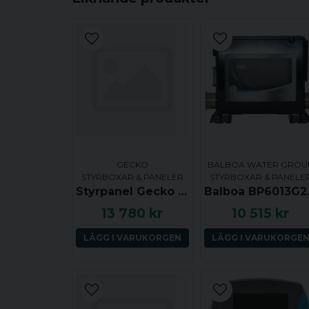
GECKO
BALBOA WATER GROU
STYRBOXAR & PANELER
STYRBOXAR & PANELE
Styrpanel Gecko TSC-24, Dimension One Spas (D1), 7 knappar (Jets1, Jets2, Light, Up, Down, Enter, Program)
Balboa BP60
13 780 kr
10 515 kr
LÄGG I VARUKORGEN
LÄGG I VARUKORGE