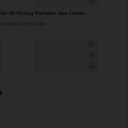
el till Victory Portable Spa Classic
tory Spa Orchid Classic.
1 kg
1 kg
nna produkten...
email
Mejladress