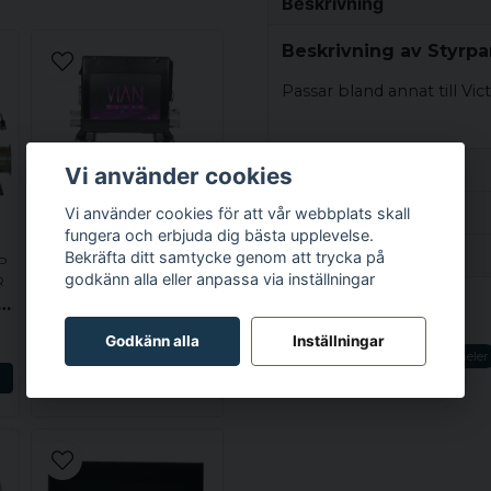
Beskrivning
Beskrivning av Styrpan
Passar bland annat till Vic
Egenskaper
Vi använder cookies
BALBOA WATER GROUP
Vikt
Specifikation
Vi använder cookies för att vår webbplats skall
STYRBOXAR & PANELER
fungera och erbjuda dig bästa upplevelse.
Balboa BP6013G3 kontrollsystem inkl 3.0kW värmare
Ställ en produktfråga
Bekräfta ditt samtycke genom att trycka på
P
Vikt
9 955 kr
godkänn alla eller anpassa via inställningar
R
13G2 kontrollsystem inkl 3.0kW värmare
question
Fråga oss något om de
LÄGG I VARUKORGEN
Relaterade kategorier
Godkänn alla
Inställningar
Styrpaneler
Styrboxar & Paneler
N
name
Namn