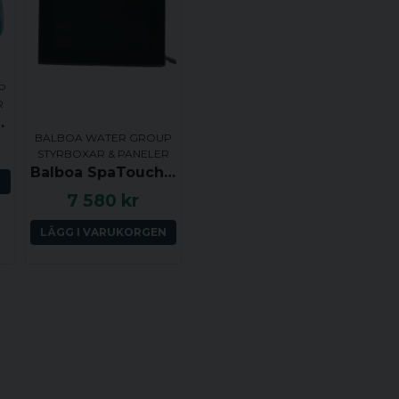
Ja, ni får publicera 
P
R
rapezoid Panel
BALBOA WATER GROUP
STYRBOXAR & PANELER
Balboa SpaTouch3 Styrpanel svart ram, rektangulär 145x102 mm, 57255
N
7 580 kr
LÄGG I VARUKORGEN