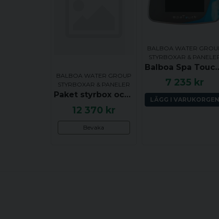
BALBOA WATER GROU
STYRBOXAR & PANELE
Balboa Spa Touch H2 T
BALBOA WATER GROUP
7 235 kr
STYRBOXAR & PANELER
Paket styrbox och styrpanel: Balboa (Vian) BP6013G3 med 3kW värmare och TP600; upp till 3 Jetpumpar + Cirkulationspump + Luftpump
LÄGG I VARUKORGE
12 370 kr
Bevaka