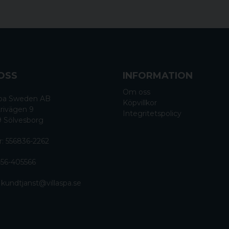
OSS
INFORMATION
Om oss
 Spa Sweden AB
Köpvillkor
rivägen 9
Integritetspolicy
9 Sölvesborg
r: 556836-2262
56-405566
:
kundtjanst@villaspa.se