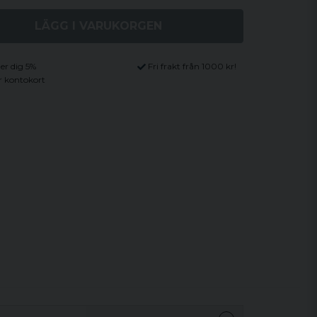
LÄGG I VARUKORGEN
ger dig 5%
Fri frakt från 1000 kr!
r kontokort