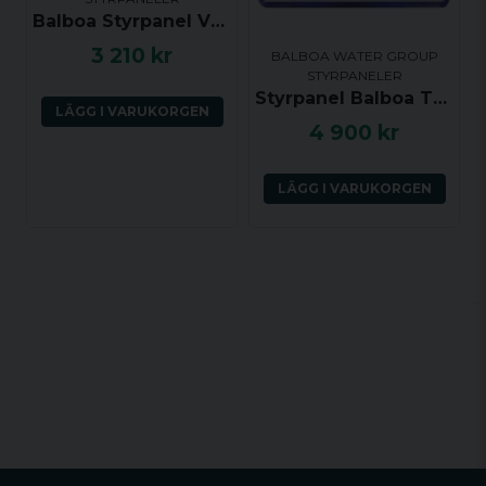
Balboa Styrpanel VL702S - Jets 1, Jets2, Blower, Mode, Light, Warm, Cool - 54652
3 210 kr
BALBOA WATER GROUP
STYRPANELER
Styrpanel Balboa TP740
LÄGG I VARUKORGEN
4 900 kr
LÄGG I VARUKORGEN