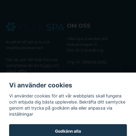
OM OSS
Villa Spa Sweden AB
Kvalitet till rätt pris och
Industrivägen 9
snabba leveranser!
294 39 Sölvesborg
När du gör ett köp hos oss
Org. nr: 556836-2262
garanteras du en trygg och
säker affär!
Tel:
0456-405566
Vi använder cookies
Email:
kundtjanst@villaspa.se
Vi använder cookies för att vår webbplats skall fungera
och erbjuda dig bästa upplevelse. Bekräfta ditt samtycke
INFORMATION
genom att trycka på godkänn alla eller anpassa via
Om oss
inställningar
Köpvillkor
Integritetspolicy
Godkänn alla