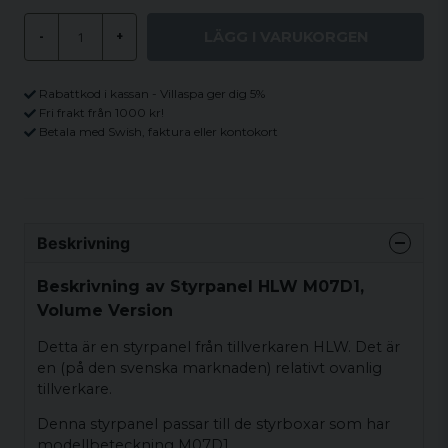
LÄGG I VARUKORGEN
-
+
Rabattkod i kassan - Villaspa ger dig 5%
Fri frakt från 1000 kr!
Betala med Swish, faktura eller kontokort
Beskrivning
Beskrivning av Styrpanel HLW M07D1,
Volume Version
Detta är en styrpanel från tillverkaren HLW. Det är
en (på den svenska marknaden) relativt ovanlig
tillverkare.
Denna styrpanel passar till de styrboxar som har
modellbeteckning M07D1.