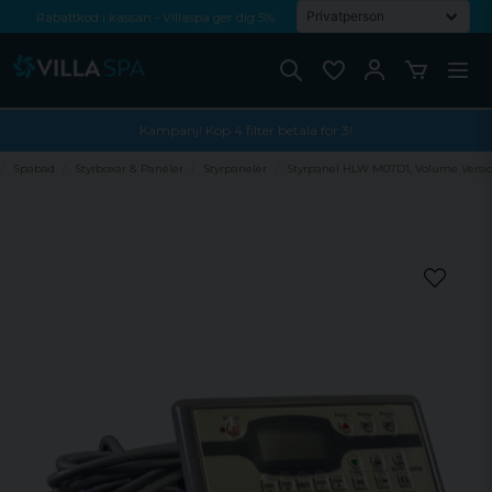
Rabattkod i kassan - Villaspa ger dig 5%
Fri frakt från 1000 kr!
Betala med Swish, faktura eller kontokort
Kampanj! Köp 4 filter betala för 3!
Spabad
Styrboxar & Paneler
Styrpaneler
Styrpanel HLW M07D1, Volume Versi