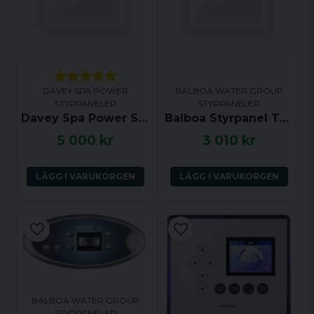
DAVEY SPA POWER
BALBOA WATER GROUP
STYRPANELER
STYRPANELER
Davey Spa Power SP800 Touch Panel - Temp Up/Light, Temp Down, Jets, Blower
Balboa Styrpanel TP540 - Warm, Cool, Menu, Light, Jets, Aux - 57310
5 000 kr
3 010 kr
LÄGG I VARUKORGEN
LÄGG I VARUKORGEN
BALBOA WATER GROUP
STYRPANELER