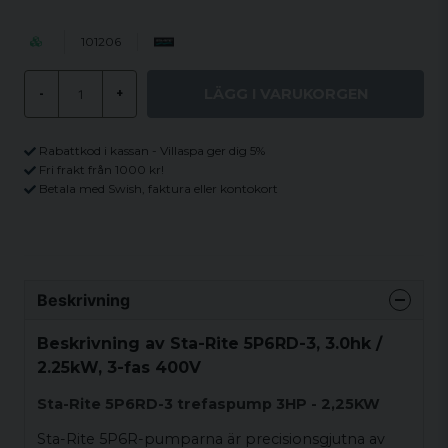
101206
LÄGG I VARUKORGEN
-
+
Rabattkod i kassan - Villaspa ger dig 5%
Fri frakt från 1000 kr!
Betala med Swish, faktura eller kontokort
Beskrivning
Beskrivning av Sta-Rite 5P6RD-3, 3.0hk /
2.25kW, 3-fas 400V
Sta-Rite 5P6RD-3 trefaspump 3HP - 2,25KW
Sta-Rite 5P6R-pumparna är precisionsgjutna av