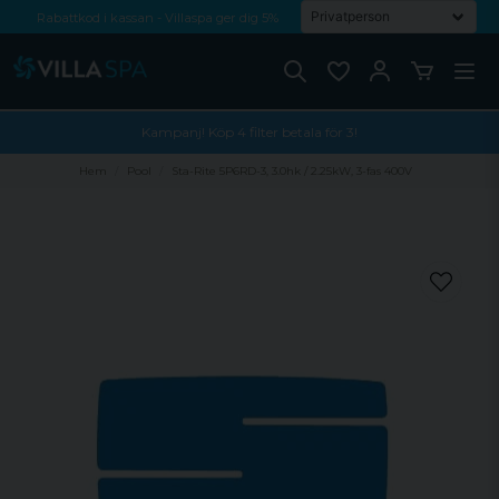
Rabattkod i kassan - Villaspa ger dig 5%
Fri frakt från 1000 kr!
Betala med Swish, faktura eller kontokort
Kampanj! Köp 4 filter betala för 3!
Hem
Pool
Sta-Rite 5P6RD-3, 3.0hk / 2.25kW, 3-fas 400V