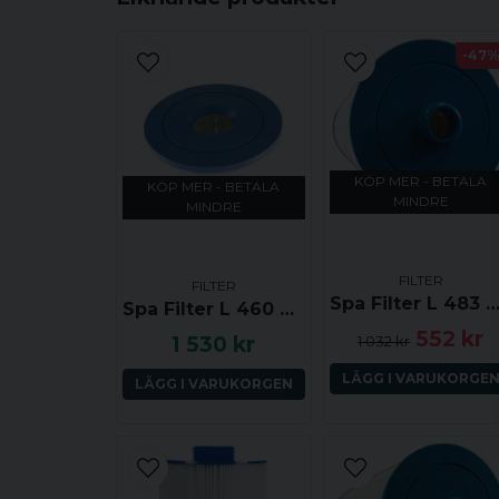
-47
KÖP MER - BETALA
KÖP MER - BETALA
MINDRE
MINDRE
FILTER
FILTER
Spa Filter L 483 mm; YD 214 mm; SC708 (Dar
Spa Filter L 460 mm; YD 214 mm; SC707 (Darlly)
552 kr
1 530 kr
1 032 kr
LÄGG I VARUKORGE
LÄGG I VARUKORGEN