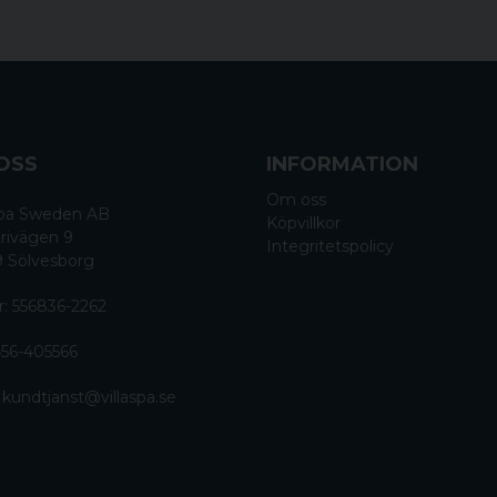
Procopi: 31090195
Canadian spa: KA-10032 (
Wellis: AKU1810
OSS
INFORMATION
Om oss
 Spa Sweden AB
Köpvillkor
rivägen 9
Integritetspolicy
9 Sölvesborg
r: 556836-2262
56-405566
:
kundtjanst@villaspa.se