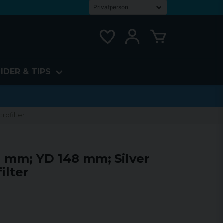
IDER & TIPS
rofilter
10 mm; YD 148 mm; Silver
ilter