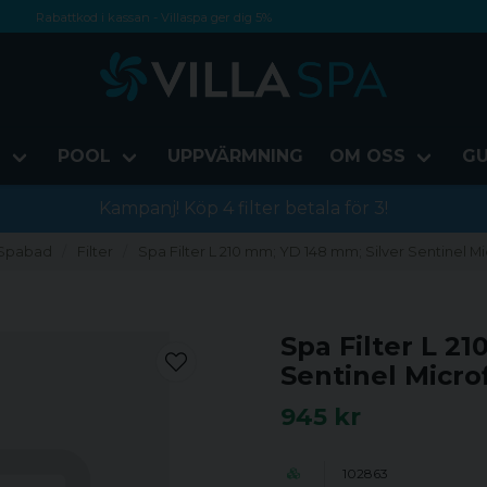
Rabattkod i kassan - Villaspa ger dig 5%
Fri frakt från 1000 kr!
Betala med Swish, faktura eller kontokort
D
POOL
UPPVÄRMNING
OM OSS
GU
Kampanj! Köp 4 filter betala för 3!
Spabad
Filter
Spa Filter L 210 mm; YD 148 mm; Silver Sentinel Mic
Spa Filter L 2
Sentinel Microf
945 kr
102863