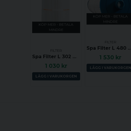
KÖP MER - BETALA
MINDRE
KÖP MER - BETALA
MINDRE
FILTER
Spa Filter L 480 mm; YD 215 mm; SC763
FILTER
Spa Filter L 302 mm; YD 216 mm; Pleatco PWK50 / Darlly SC808
1 530 kr
1 030 kr
LÄGG I VARUKORGE
LÄGG I VARUKORGEN