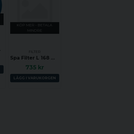
Namn
gör att det vanligaste filt
Spa tillverkare som anvä
4Seasons, Aegean, Alps Spa
KÖP MER - BETALA
Reef, Canadian Spas, Catal
Ja, ni får publicera 
MINDRE
Dynasty, Esparanto, Fonte
Hawkeye, Infinity, Islander,
Leisure, Phoenix Procopi,
 Darlly
Sunbelt, Superior, Thermo,
FILTER
Spa Filter L 168 mm; YD 117 mm; PFF25TC-P4 (Pleatco)
massor av andra märken.
735 kr
Artikelnummer
N
Arctic Spas: APL-100950
LÄGG I VARUKORGEN
Rising Dragon: RD800-21
Filter i traditionell stil
Pleatco: PWW50P3 eller
Darlly: SC714 / 60401
Unicel: 6CH-940
Filbur: FC-0359
Waterway: 817-0050
Spa France: SF-2C