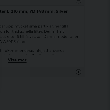
lter L 210 mm; YD 148 mm; Silver
ngar upp mycket små partiklar, ner till 1
n för traditionella filter. Den är helt
 ut efter 6 till 12 veckor. Denna modell är en
CWW50P3-filter.
och rekommenderas inte) att använda
nstallerat ett mikrofilter i ditt spa.
Visa mer
ag
nna produkten...
46-48 mm ytterdiameter)
en på ditt filter, mät dess längd exklusive
ngen.
r är bredare och plattare än normalt, vilket
email