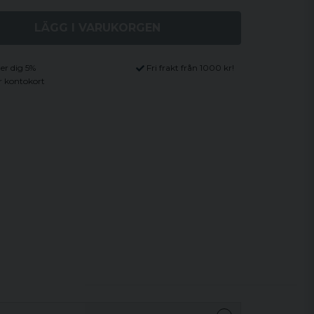
LÄGG I VARUKORGEN
ger dig 5%
Fri frakt från 1000 kr!
r kontokort