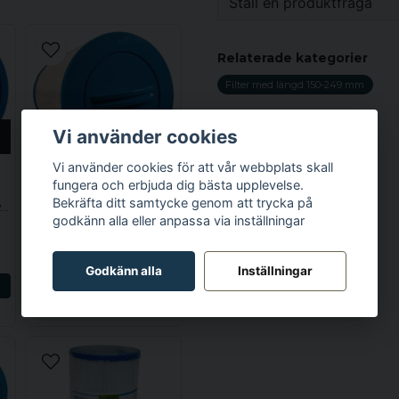
Ställ en produktfråga
question
Fråga oss något om de
Relaterade kategorier
Filter med längd 150-249 mm
Vi använder cookies
name
KÖP MER - BETALA
Namn
MINDRE
Vi använder cookies för att vår webbplats skall
fungera och erbjuda dig bästa upplevelse.
Bekräfta ditt samtycke genom att trycka på
FILTER MED LÄNGD 150-249 MM
SPABAD
godkänn alla eller anpassa via inställningar
Ja, ni får publicera 
Spa Filter L 248 mm; YD 178 mm; SC710 (Darlly)
660 kr
Godkänn alla
Inställningar
N
LÄGG I VARUKORGEN