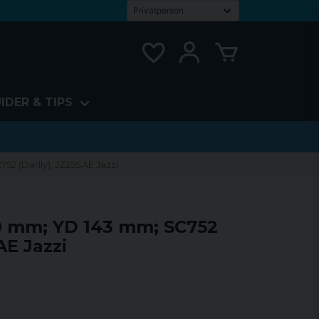
IDER & TIPS
52 (Darlly); JZ25SAE Jazzi
80 mm; YD 143 mm; SC752
AE Jazzi