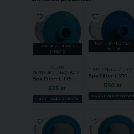
KÖP MER - BETALA
KÖP MER - BETALA
MINDRE
MINDRE
WELLIS
FILTER MED LÄNGD 150-249 MM
Spa Filter L 210 mm; YD 152 mm; SC758 (Darlly)
Spa Filter L 175 mm; YD 152 mm; Fin gänga YD xx mm; Wellis Antibakteriell
550 kr
525 kr
LÄGG I VARUKORGE
LÄGG I VARUKORGEN