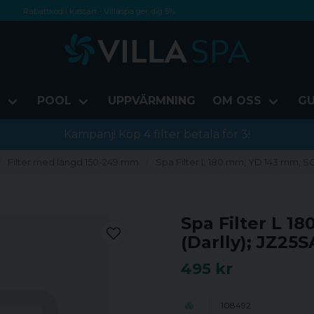
Rabattkod i kassan - Villaspa ger dig 5%
Fri frakt från 1000 kr!
Betala med Swish, faktura eller kontokort
D
POOL
UPPVÄRMNING
OM OSS
GU
Kampanj! Köp 4 filter betala för 3!
Filter med längd 150-249 mm
Spa Filter L 180 mm; YD 143 mm; SC7
Spa Filter L 1
(Darlly); JZ25S
495 kr
108492