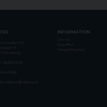
OSS
INFORMATION
Om oss
 Spa Sweden AB
Köpvillkor
rivägen 9
Integritetspolicy
9 Sölvesborg
r: 556836-2262
56-405566
:
kundtjanst@villaspa.se