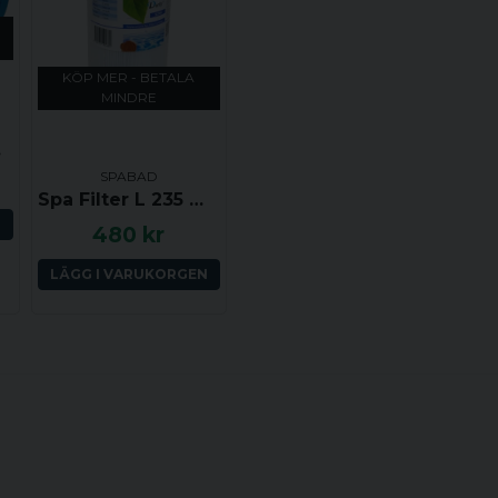
KÖP MER - BETALA
MINDRE
lly)
SPABAD
Spa Filter L 235 mm; YD 125 mm; SC705 (Darlly)
N
480 kr
LÄGG I VARUKORGEN