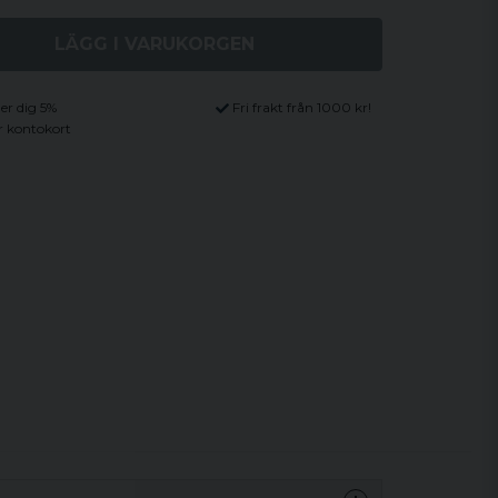
LÄGG I VARUKORGEN
ger dig 5%
Fri frakt från 1000 kr!
r kontokort