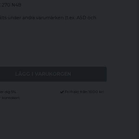
1C 270 N4B
lts under andra varumärken (t.ex. ASD och
LÄGG I VARUKORGEN
ger dig 5%
Fri frakt från 1000 kr!
r kontokort