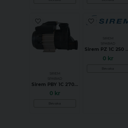
SIREM
SPABAD
Sirem PZ 1C 250 N4B
0 kr
Bevaka
SIREM
SPABAD
Sirem PBY 1C 270 L4B - UTGÅTT
0 kr
Bevaka