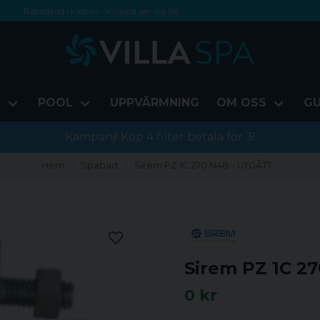
Rabattkod i kassan - Villaspa ger dig 5%
Fri frakt från 1000 kr!
Betala med Swish, faktura eller kontokort
D
POOL
UPPVÄRMNING
OM OSS
GU
Kampanj! Köp 4 filter betala för 3!
Hem
Spabad
Sirem PZ 1C 270 N4B - UTGÅTT
Sirem PZ 1C 2
0 kr