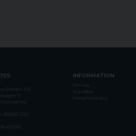
OSS
INFORMATION
Om oss
 Spa Sweden AB
Köpvillkor
rivägen 9
Integritetspolicy
9 Sölvesborg
r: 556836-2262
56-405566