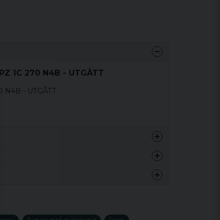
 PZ 1C 270 N4B - UTGÅTT
70 N4B - UTGÅTT
12 kg
12 kg
nna produkten...
umpar
Pumpar med en hastighet
Sirem