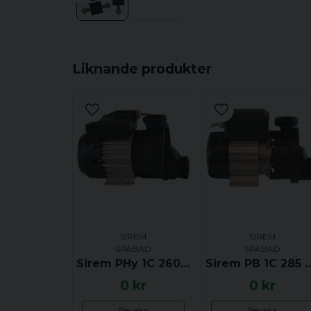
Liknande produkter
SIREM
SIREM
SPABAD
SPABAD
Sirem PHy 1C 260 G4B - UTGÅTT
Sirem PB 1C 285 N4B
0 kr
0 kr
Bevaka
Bevaka