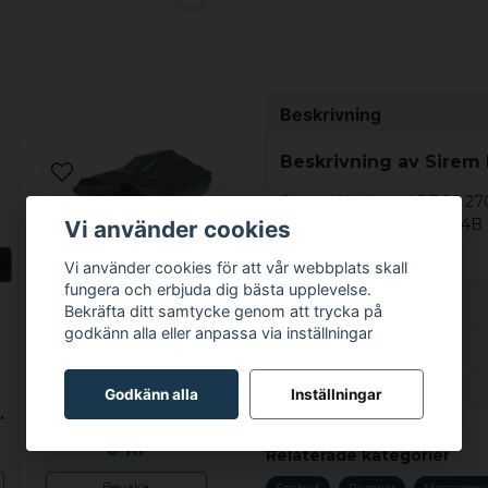
Beskrivning
Beskrivning av Sirem
Sirem Whirlpool PZ 1C 2
Ersätts av: PB 1C 270 N4B
Vi använder cookies
Vi använder cookies för att vår webbplats skall
fungera och erbjuda dig bästa upplevelse.
Egenskaper
Bekräfta ditt samtycke genom att trycka på
godkänn alla eller anpassa via inställningar
Vikt
Specifikation
SIREM
Ställ en produktfråga
SPABAD
Godkänn alla
Inställningar
Vikt
 - UTGÅTT
Sirem PBY 1C 260 N4B - UTGÅTT
question
0 kr
Fråga oss något om de
Relaterade kategorier
Bevaka
Spabad
Pumpar
Massagep