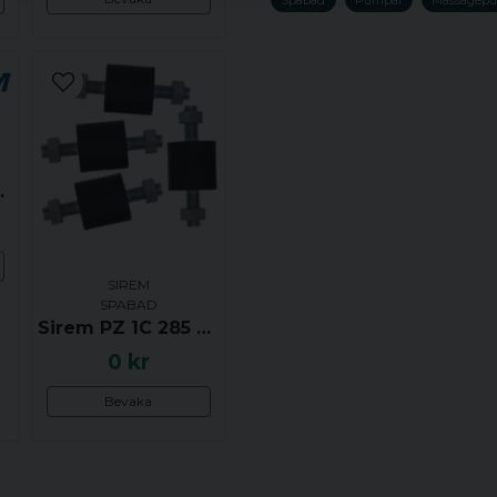
name
Namn
Ja, ni får publicera 
 - UTGÅTT
SIREM
SPABAD
Sirem PZ 1C 285 N4B - UTGÅTT
0 kr
Bevaka