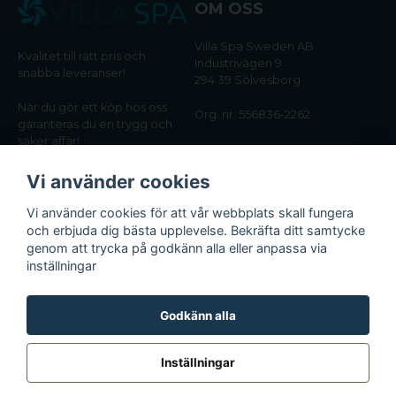
OM OSS
Villa Spa Sweden AB
Kvalitet till rätt pris och
Industrivägen 9
snabba leveranser!
294 39 Sölvesborg
När du gör ett köp hos oss
Org. nr: 556836-2262
garanteras du en trygg och
säker affär!
Tel:
0456-405566
Vi använder cookies
Email:
kundtjanst@villaspa.se
Vi använder cookies för att vår webbplats skall fungera
och erbjuda dig bästa upplevelse. Bekräfta ditt samtycke
INFORMATION
genom att trycka på godkänn alla eller anpassa via
Om oss
inställningar
Köpvillkor
Integritetspolicy
Godkänn alla
Inställningar