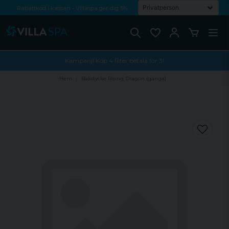
Rabattkod i kassan - Villaspa ger dig 5%
Fri frakt från 1000 kr!
Betala med Swish, faktura eller kontokort
Kampanj! Köp 4 filter betala för 3!
Hem
Bakstycke Rising Dragon (gänga)