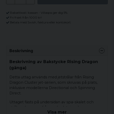
Rabattkod i kassan - Villaspa ger dig 5%
Fri frakt från 1000 kr!
Betala med Swish, faktura eller kontokort
Beskrivning
Beskrivning av Bakstycke Rising Dragon
(gänga)
Detta uttag används med jetstrålar från Rising
Dragon Cluster jet-serien, som skruvas på plats,
inklusive modellerna Directional och Spinning
Direct.
Uttaget fästs på undersidan av spa-skalet och
strålen skruvas in från spabadets insida.
Visa mer
Fästmuttern och packningen levereras med