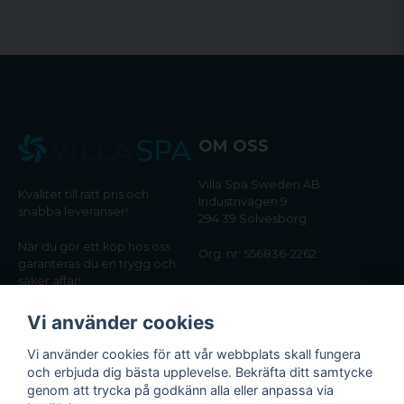
OM OSS
Villa Spa Sweden AB
Kvalitet till rätt pris och
Industrivägen 9
snabba leveranser!
294 39 Sölvesborg
När du gör ett köp hos oss
Org. nr: 556836-2262
garanteras du en trygg och
säker affär!
Tel:
0456-405566
Vi använder cookies
Email:
kundtjanst@villaspa.se
Vi använder cookies för att vår webbplats skall fungera
och erbjuda dig bästa upplevelse. Bekräfta ditt samtycke
INFORMATION
genom att trycka på godkänn alla eller anpassa via