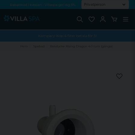
Rabattkod i kassan - Villaspa ger dig 5%
Fri frakt från 1000 kr!
Betala med Swish, faktura eller kontokort
Kampanj! Köp 4 filter betala för 3!
Hem
Spabad
Bakstycke Rising Dragon 4.0 tum (gänga)