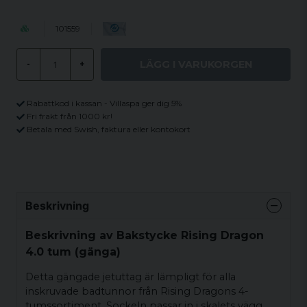
101559
LÄGG I VARUKORGEN
-
+
Rabattkod i kassan - Villaspa ger dig 5%
Fri frakt från 1000 kr!
Betala med Swish, faktura eller kontokort
Beskrivning
Beskrivning av Bakstycke Rising Dragon
4.0 tum (gänga)
Detta gängade jetuttag är lämpligt för alla
inskruvade badtunnor från Rising Dragons 4-
tumssortiment. Sockeln passar in i skalets vägg