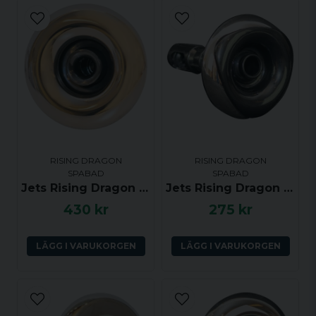
email
Luft: 3/8-tums slang
Mejladress
Artikelnummer
Rising Dragon: RD203-4003
Ja, ni får publicera min fråga
RISING DRAGON
RISING DRAGON
SPABAD
SPABAD
Jets Rising Dragon 4.0 tum riktbar, Rostfri (gänga)
Jets Rising Dragon Alpha 2.5 tum riktbar, Rostfri (gänga)
Skicka fråga
430 kr
275 kr
LÄGG I VARUKORGEN
LÄGG I VARUKORGEN