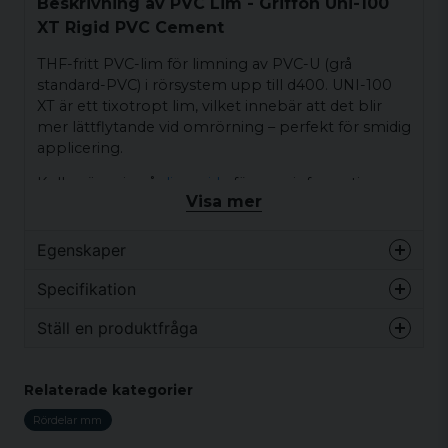
Beskrivning av PVC Lim - Griffon Uni-100
XT Rigid PVC Cement
THF-fritt PVC-lim för limning av PVC-U (grå
standard-PVC) i rörsystem upp till d400. UNI-100
XT är ett tixotropt lim, vilket innebär att det blir
mer lättflytande vid omrörning – perfekt för smidig
applicering.
Kolla gärna in vår
limguide
för mer information om
Visa mer
vad du ska tänka på när du använder limmet!
Detta lim expanderar något, vilket gör det lämpligt
Egenskaper
att använda om man har lite glapp i delarna som
Vikt
0 kg
ska limmas.
Specifikation
THF-fritt – ett hälsosammare alternativ
Ställ en produktfråga
Vikt
0 kg
(THF är klassat som cancerframkallande)
För användning med PVC-U i
question
Fråga oss något om denna produkten...
Relaterade kategorier
standardapplikationer
Rördelar mm
Tixotrop konsistens för enklare hantering