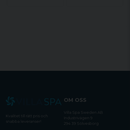
OM OSS
Villa Spa Sweden AB
Kvalitet till rätt pris och
Industrivägen 9
snabba leveranser!
294 39 Sölvesborg