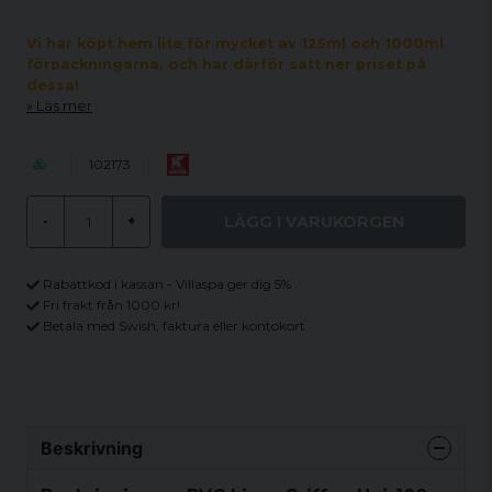
Vi har köpt hem lite för mycket av 125ml och 1000ml
förpackningarna, och har därför satt ner priset på
dessa!
Läs mer
102173
LÄGG I VARUKORGEN
-
+
Rabattkod i kassan - Villaspa ger dig 5%
Fri frakt från 1000 kr!
Betala med Swish, faktura eller kontokort
Beskrivning