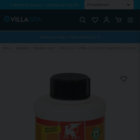
Rabattkod i kassan - Villaspa ger dig 5%
Fri frakt från 1000 kr!
Betala med Swish, faktura eller kontokort
Kampanj! Köp 4 filter betala för 3!
Hem
Spabad
Rördelar mm
PVC Lim - Griffon Uni-100 XT Rigid PVC Cement