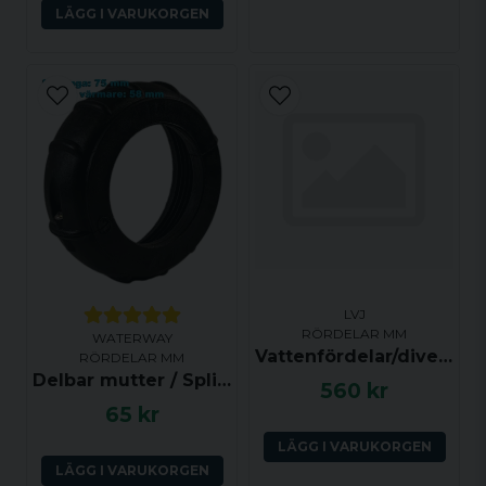
LÄGG I VARUKORGEN
LVJ
RÖRDELAR MM
WATERWAY
Vattenfördelar/diverter 2-tum, Flying LED (LVJ)
RÖRDELAR MM
Delbar mutter / Split Nut / Union till värmare mm
560 kr
65 kr
LÄGG I VARUKORGEN
LÄGG I VARUKORGEN