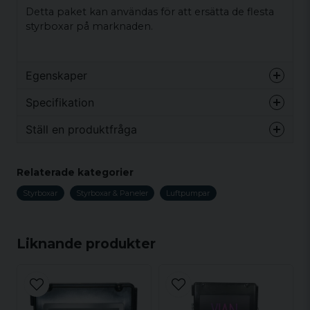
Detta paket kan användas för att ersätta de flesta
styrboxar på marknaden.
Egenskaper
Vikt
5 kg
Specifikation
Ställ en produktfråga
Vikt
5 kg
question
Fråga oss något om denna produkten...
Relaterade kategorier
Styrboxar
Styrboxar & Paneler
Luftpumpar
name
Namn
Liknande produkter
email
Mejladress