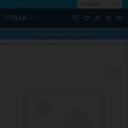
Rabattkod i kassan - Villaspa ger dig 5%
Fri frakt från 1000 kr!
Betala med Swish, faktura eller kontokort
Kampanj! Köp 4 filter betala för 3!
n) BP6013G3 med 3kW värmare och TP600; upp till 3 Jetpumpar + Cirkulationspump + Luf