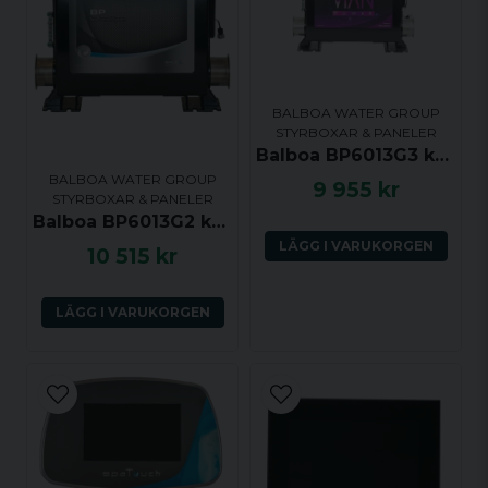
Ja, ni får publicera min fråga
BALBOA WATER GROUP
STYRBOXAR & PANELER
Balboa BP6013G3 kontrollsystem inkl 3.0kW värmare
BALBOA WATER GROUP
9 955 kr
STYRBOXAR & PANELER
Balboa BP6013G2 kontrollsystem inkl 3.0kW värmare
LÄGG I VARUKORGEN
10 515 kr
Skicka fråga
LÄGG I VARUKORGEN