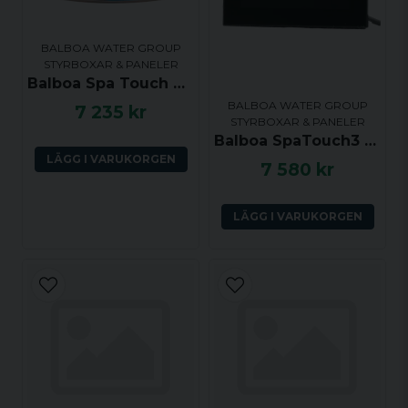
BALBOA WATER GROUP
STYRBOXAR & PANELER
Balboa Spa Touch H2 Trapezoid Panel
BALBOA WATER GROUP
7 235 kr
STYRBOXAR & PANELER
Balboa SpaTouch3 Styrpanel svart ram, rektangulär 145x102 mm, 57255
LÄGG I VARUKORGEN
7 580 kr
LÄGG I VARUKORGEN