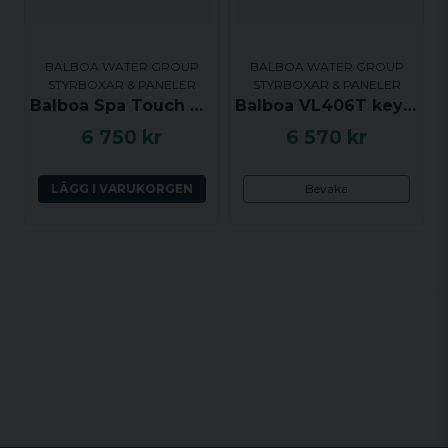
BALBOA WATER GROUP
BALBOA WATER GROUP
STYRBOXAR & PANELER
STYRBOXAR & PANELER
Balboa Spa Touch ST3, 145x102 mm
Balboa VL406T keypad for Viking Spas
6 750 kr
6 570 kr
LÄGG I VARUKORGEN
Bevaka