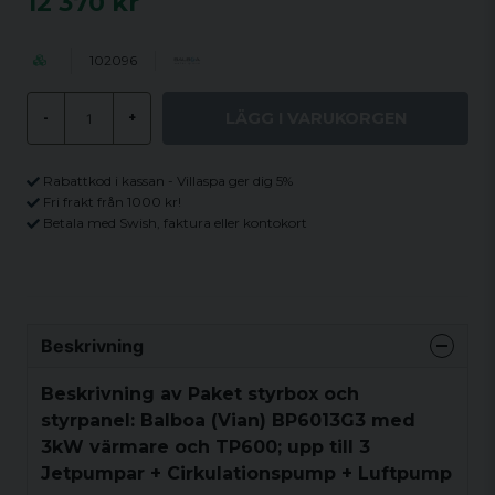
12 370 kr
102096
LÄGG I VARUKORGEN
-
+
Rabattkod i kassan - Villaspa ger dig 5%
Fri frakt från 1000 kr!
Betala med Swish, faktura eller kontokort
Beskrivning
Beskrivning av Paket styrbox och
styrpanel: Balboa (Vian) BP6013G3 med
3kW värmare och TP600; upp till 3
Jetpumpar + Cirkulationspump + Luftpump