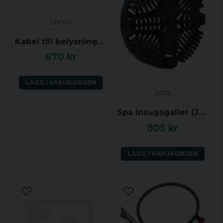
under denna tid.
GECKO
Ja, ni får publicera min fråga
Kabel till belysning för Gecko Y Serien
670 kr
LÄGG I VARUKORGEN
JAZZI
Spa insugsgaller (Jazzi)
805 kr
Skicka fråga
LÄGG I VARUKORGEN