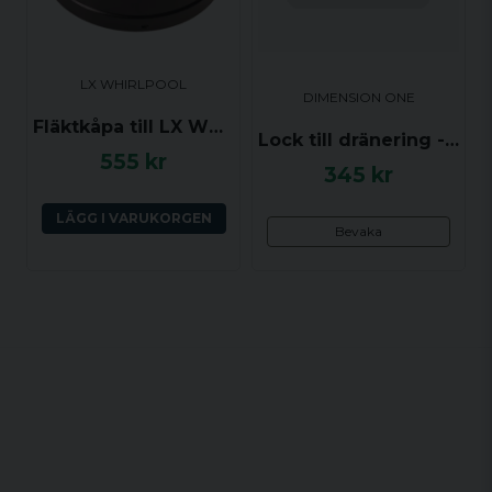
LX WHIRLPOOL
DIMENSION ONE
Fläktkåpa till LX WP200/250/300 (178 diameter)
Lock till dränering - Dimension One, Vit
555 kr
345 kr
LÄGG I VARUKORGEN
Bevaka