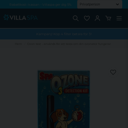
Rabattkod i kassan - Villaspa ger dig 5%
Fri frakt från 1000 kr!
Betala med Swish, faktura eller kontokort
Kampanj! Köp 4 filter betala för 3!
Hem
Ozon test - används för att testa om din ozonator fungerar