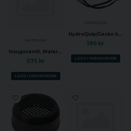
HYDROQUIP
HydroQuip/Gecko kabel till tryckgivare, 9920-400997
WATERWAY
190 kr
Insugsventil, Waterway Hi-Flo 1.5 tum, Grått galler
LÄGG I VARUKORGEN
575 kr
LÄGG I VARUKORGEN