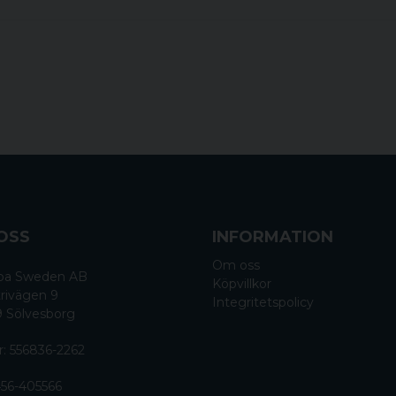
in.link plug
OSS
INFORMATION
Om oss
 Spa Sweden AB
Köpvillkor
rivägen 9
Integritetspolicy
9 Sölvesborg
r: 556836-2262
56-405566