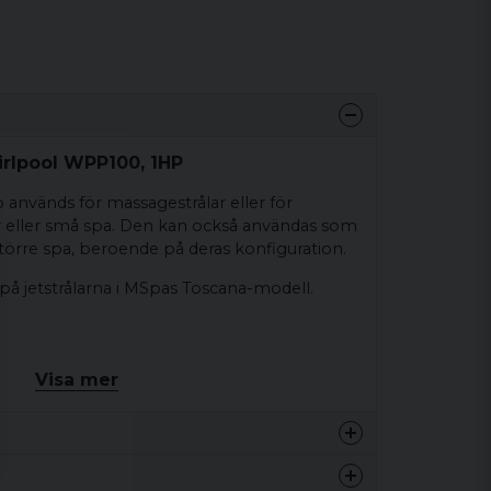
irlpool WPP100, 1HP
nvänds för massagestrålar eller för
r eller små spa. Den kan också användas som
törre spa, beroende på deras konfiguration.
på jetstrålarna i MSpas Toscana-modell.
Visa mer
r
8 kg