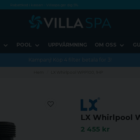
Rabattkod i kassan - Villaspa ger dig 5%
Fri frakt från 1000 kr!
Betala med Swish, faktura eller kontokort
D
POOL
UPPVÄRMNING
OM OSS
GU
Kampanj! Köp 4 filter betala för 3!
Hem
LX Whirlpool WPP100, 1HP
LX Whirlpool 
2 455 kr