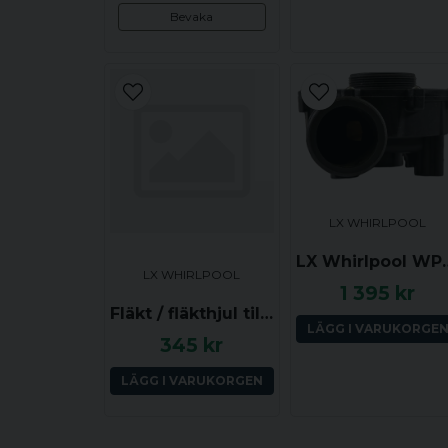
Bevaka
LX WHIRLPOOL
LX Whirlpool 
LX WHIRLPOOL
1 395 kr
Fläkt / fläkthjul till LX Whirlpool WP pumpar
LÄGG I VARUKORGE
345 kr
LÄGG I VARUKORGEN