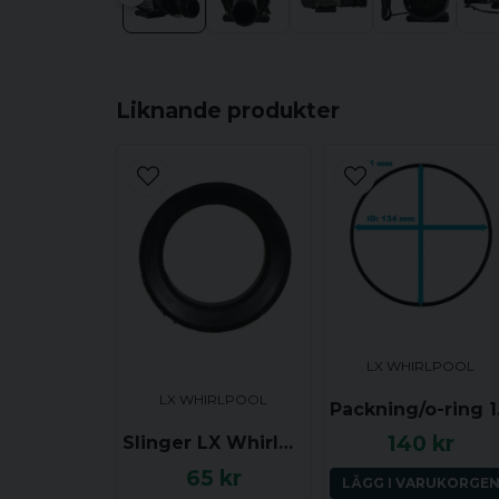
Liknande produkter
LX WHIRLPOOL
LX WHIRLPOOL
Packn
140 kr
Slinger LX Whirlpool LP/WP
65 kr
LÄGG I VARUKORGE