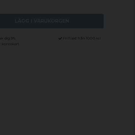
LÄGG I VARUKORGEN
ger dig 5%
Fri frakt från 1000 kr!
r kontokort