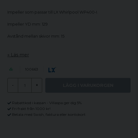
Impeller som passar till LX Whirlpool WP400-I.
Impeller YD mm: 129
Avstånd mellan skivor mm: 15
Läs mer
100663
LÄGG I VARUKORGEN
-
+
Rabattkod i kassan - Villaspa ger dig 5%
Fri frakt från 1000 kr!
Betala med Swish, faktura eller kontokort