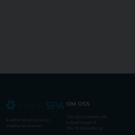
OM OSS
Villa Spa Sweden AB
Kvalitet till rätt pris och
Industrivägen 9
snabba leveranser!
294 39 Sölvesborg