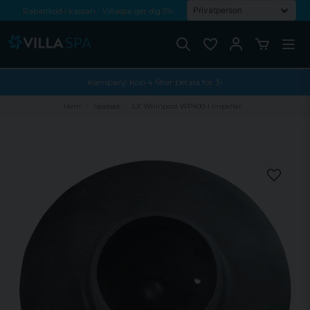
Rabattkod i kassan - Villaspa ger dig 5%
Fri frakt från 1000 kr!
Betala med Swish, faktura eller kontokort
Kampanj! Köp 4 filter betala för 3!
Hem
Spabad
LX Whirlpool WP400-I Impeller