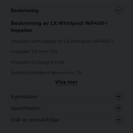
Beskrivning
Beskrivning av LX Whirlpool WP400-I
Impeller
Impeller som passar till LX Whirlpool WP400-I.
Impeller YD mm: 129
Impeller ID insug mm55
Avstånd ytterkant skivor mm: 19
Visa mer
Avstånd mellan skivor mm: 15
Axel YD mm: 15,5
Egenskaper
Axel ID mm: 12,5
Vikt
0.15 kg
Specifikation
Det kan hända (men det är inte säkert) att du hittar
Ställ en produktfråga
en inskription / märkning på impellern: ingen
Vikt
0.15 kg
information om märkning