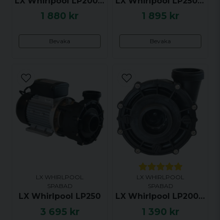
LX Whirlpool LP200, WP200-I och WP200-II Impeller
LX Whirlpool LP250, WP250-I och WP250-II Impeller
Skicka fråga
1 880 kr
1 895 kr
Bevaka
Bevaka
LX WHIRLPOOL
LX WHIRLPOOL
SPABAD
SPABAD
LX Whirlpool LP250
LX Whirlpool LP200, WP200-I, WP200-II Pumphus
3 695 kr
1 390 kr