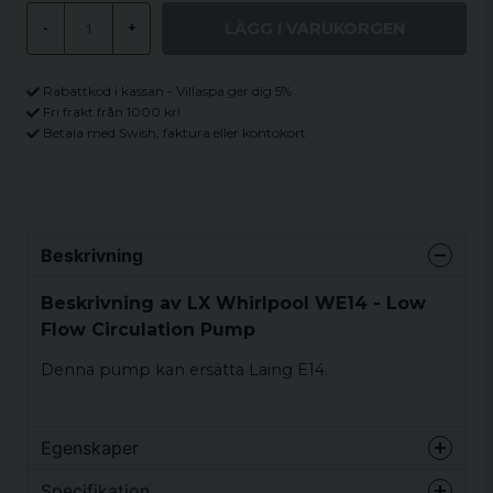
LÄGG I VARUKORGEN
-
+
Rabattkod i kassan - Villaspa ger dig 5%
Fri frakt från 1000 kr!
Betala med Swish, faktura eller kontokort
Beskrivning
Beskrivning av LX Whirlpool WE14 - Low
Flow Circulation Pump
Denna pump kan ersätta Laing E14.
Egenskaper
Vikt
3 kg
Specifikation