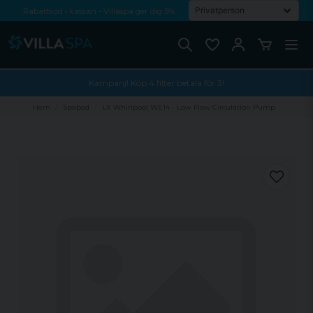
Rabattkod i kassan - Villaspa ger dig 5%
Fri frakt från 1000 kr!
Betala med Swish, faktura eller kontokort
Kampanj! Köp 4 filter betala för 3!
Hem
Spabad
LX Whirlpool WE14 - Low Flow Circulation Pump