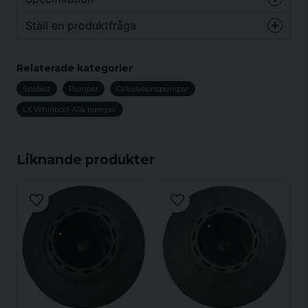
Ställ en produktfråga
Vikt
3 kg
question
Fråga oss något om denna produkten...
Relaterade kategorier
Spabad
Pumpar
Cirkulationspumpar
LX Whirlpool Alla pumpar
name
Namn
Liknande produkter
email
Mejladress
Ja, ni får publicera min fråga