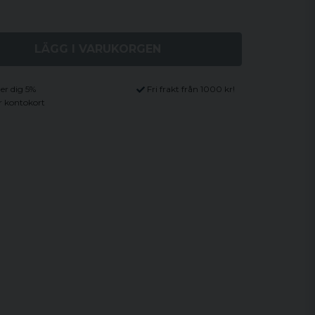
LÄGG I VARUKORGEN
ger dig 5%
Fri frakt från 1000 kr!
r kontokort