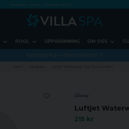
Rabattkod i kassan - Villaspa ger dig 5%
Fri frakt från 1000 kr!
Betala med Swish, faktura eller kontokort
D
POOL
UPPVÄRMNING
OM OSS
GU
Kampanj! Köp 4 filter betala för 3!
Hem
Spabad
Luftjet Waterway Top flow, Rostfri
Luftjet Waterw
215 kr