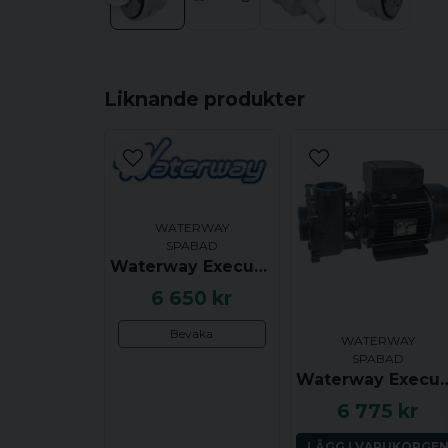
Liknande produkter
WATERWAY
SPABAD
Waterway Executive Euro, 48F, 2.0 hk, 2 växlar, 2.5x2.0 tum, Sidoutkast, Centrerat insug
6 650 kr
Bevaka
WATERWAY
SPABAD
Waterway Executive Euro, 56F, 2.0 hk, 1 växel, 2.5x2.
6 775 kr
LÄGG I VARUKORGE