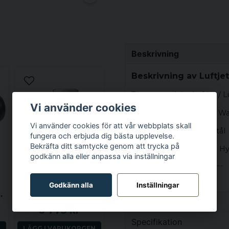
Beskrivning
Beskrivning av Luftje
Typ av produkt: Luftjet / L
Vi använder cookies
Tillverkare och modell: 
Vi använder cookies för att vår webbplats skall
Färg / Finish: Rostfritt stål
fungera och erbjuda dig bästa upplevelse.
Bekräfta ditt samtycke genom att trycka på
Vanligen används med: Hy
godkänn alla eller anpassa via inställningar
Passar hålstorlek: 28mm
WATERWAY
SPABAD
Anslutningar: 3/8-tums h
Godkänn alla
Inställningar
0 tum, Sidoutkast, Centrerat insug
Waterway Executive Euro, 56F, 2.0 hk, 1 växel, 2.0x2.0 tum, Sidoutkast, Centrerat insug
Egenskaper
Mått: 36 mm diameter
6 775 kr
Vikt
Specifikation
Ytterligare anteckningar:
N
LÄGG I VARUKORGEN