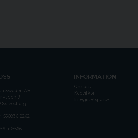
OSS
INFORMATION
Om oss
 Spa Sweden AB
Köpvillkor
rivägen 9
Integritetspolicy
9 Sölvesborg
r: 556836-2262
56-405566