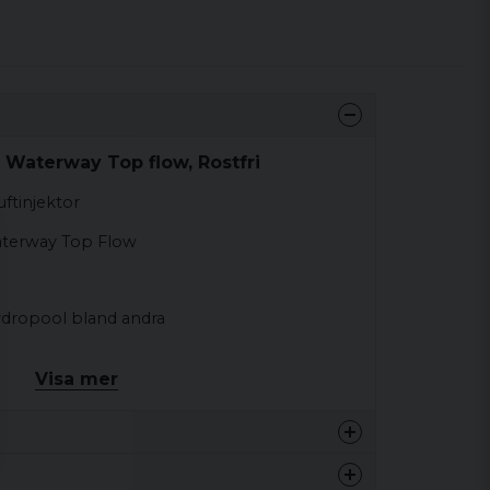
t Waterway Top flow, Rostfri
uftinjektor
Waterway Top Flow
dropool bland andra
Visa mer
ane
0 kg