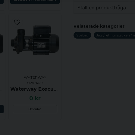
Ställ en produktfråga
Vikt
question
Fråga oss något om de
Relaterade kategorier
Spabad
Jets / jetmunstycken / 
name
Namn
WATERWAY
Ja, ni får publicera 
SPABAD
0 tum, Sidoutkast, Centrerat insug
Waterway Executive Euro, 48F, 2.0 hk, 2 växlar, 1.5x1.5 tum, Sidoutkast, Centrerat insug - UTGÅTT
0 kr
N
Bevaka