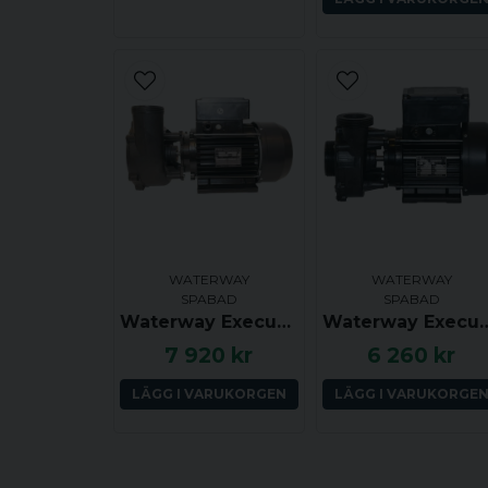
WATERWAY
WATERWAY
SPABAD
SPABAD
Waterway Executive Euro, 56F, 2.0 hk, 2 växlar, 2.0x2.0 tum, Sidoutkast, Centrerat insug
Waterway Executive Euro, 48F, 2.0 hk, 2 växlar, 2.0x2.
7 920 kr
6 260 kr
LÄGG I VARUKORGEN
LÄGG I VARUKORGE