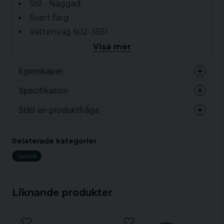
Stil - Naggad
Svart färg
Vattenväg 602-3551
Visa mer
Egenskaper
Vikt
0.2 kg
Specifikation
Ställ en produktfråga
Vikt
0.2 kg
question
Fråga oss något om denna produkten...
Relaterade kategorier
Spabad
name
Namn
Liknande produkter