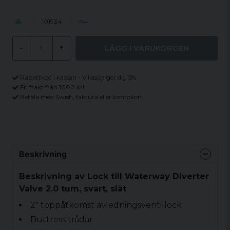
101934
LÄGG I VARUKORGEN
-
+
Rabattkod i kassan - Villaspa ger dig 5%
Fri frakt från 1000 kr!
Betala med Swish, faktura eller kontokort
Beskrivning
Beskrivning av Lock till Waterway Diverter
Valve 2.0 tum, svart, slät
2" toppåtkomst avledningsventillock
Buttress trådar