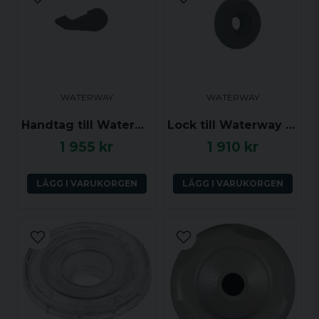
email
Mejladress
Ja, ni får publicera min fråga
WATERWAY
WATERWAY
Handtag till Waterway Diverter Valve 1.0 tum, Grå, Notched style
Lock till Waterway Diverter Valve 1.0 tum, Grå, Textured style
1 955 kr
1 910 kr
LÄGG I VARUKORGEN
LÄGG I VARUKORGEN
Skicka fråga