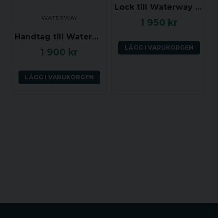
Lock till Waterway Diverter Valve 1.0 tum, Grå, slät
WATERWAY
1 950 kr
Handtag till Waterway Diverter Valve 1.0 tum, Vitt, Notched style
LÄGG I VARUKORGEN
1 900 kr
LÄGG I VARUKORGEN