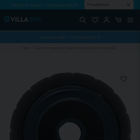
Rabattkod i kassan - Villaspa ger dig 5%
Fri frakt från 1000 kr!
Betala med Swish, faktura eller kontokort
Kampanj! Köp 4 filter betala för 3!
Hem
Lock till Waterway Diverter Valve 2.0 tum, svart, slät