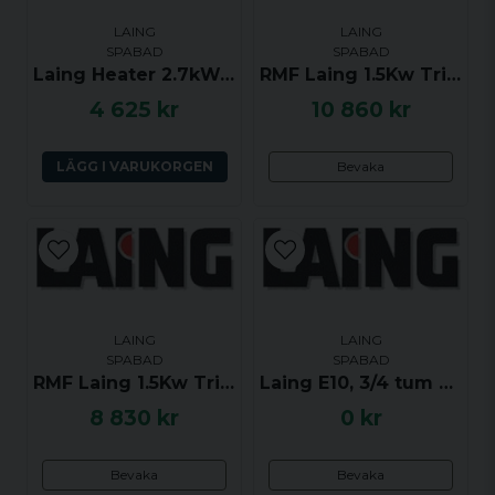
flexibla röret och ta bort det. Installera och vänd
LAING
LAING
på processen för att återansluta VVS.
SPABAD
SPABAD
Ja, ni får publicera min fråga
Laing Heater 2.7kW, 6500-062, anv i Sundance
RMF Laing 1.5Kw Triple Bend Heater - Värmare med tryckvakt - 76229
4 625 kr
10 860 kr
LÄGG I VARUKORGEN
Bevaka
Skicka fråga
LAING
LAING
SPABAD
SPABAD
RMF Laing 1.5Kw Triple Bend Heater - Värmare med sensorer - 73792
Laing E10, 3/4 tum gängad anslutning, special för Dimension One - UTGÅTT
8 830 kr
0 kr
Bevaka
Bevaka