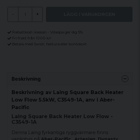
LÄGG I VARUKORGEN
-
+
Rabattkod i kassan - Villaspa ger dig 5%
Fri frakt från 1000 kr!
Betala med Swish, faktura eller kontokort
Beskrivning
Beskrivning av Laing Square Back Heater
Low Flow 5.5kW, C3549-1A, anv i Aber-
Pacific
Laing Square Back Heater Low Flow -
C3549-1A
Denna Laing fyrkantiga ryggvärmare finns
vanligtvis på
Aber-Pacific
,
Artesian, Dynasty,