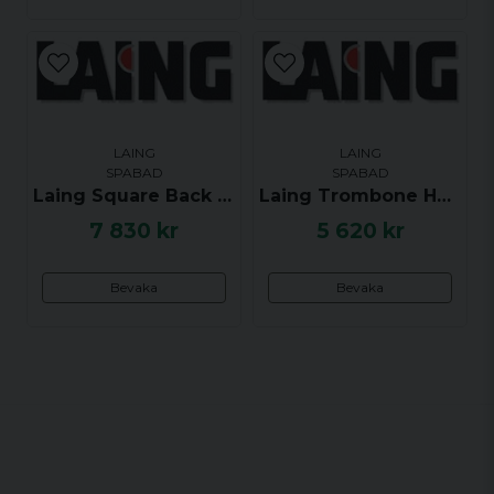
LAING
LAING
SPABAD
SPABAD
Laing Square Back Heater Low Flow 5.5kW, C3238-1A, anv i Aber-Pacific
Laing Trombone Heater Low Flow 2.7kW, C3246-2A, anv i Southwest Spas
7 830 kr
5 620 kr
Bevaka
Bevaka