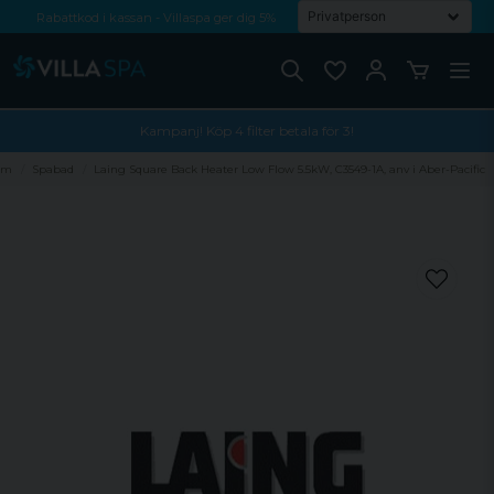
Rabattkod i kassan - Villaspa ger dig 5%
Fri frakt från 1000 kr!
Betala med Swish, faktura eller kontokort
Kampanj! Köp 4 filter betala för 3!
em
Spabad
Laing Square Back Heater Low Flow 5.5kW, C3549-1A, anv i Aber-Pacific