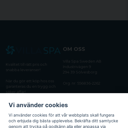
OM OSS
Villa Spa Sweden AB
Kvalitet till rätt pris och
Industrivägen 9
snabba leveranser!
294 39 Sölvesborg
När du gör ett köp hos oss
Org. nr: 556836-2262
garanteras du en trygg och
säker affär!
Tel:
0456-405566
Vi använder cookies
Email:
kundtjanst@villaspa.se
Vi använder cookies för att vår webbplats skall fungera
och erbjuda dig bästa upplevelse. Bekräfta ditt samtycke
INFORMATION
genom att trycka på godkänn alla eller anpassa via