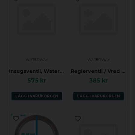
email
Mejladress
Ja, ni får publicera min fråga
WATERWAY
WATERWAY
Insugsventil, Waterway Hi-Flo 1.5 tum, Grått galler
Reglerventil / Vred för luftflöde, 1.0 tum (ho) (Waterway)
575 kr
385 kr
Skicka fråga
LÄGG I VARUKORGEN
LÄGG I VARUKORGEN