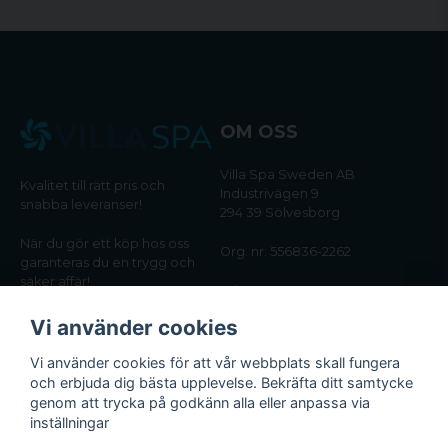
OM OSS
Villa Spa Sweden AB
Kvalitet till rätt pris och
Industrivägen 9
snabba leveranser!
294 39 Sölvesborg
När du gör ett köp hos oss
Org. nr: 556836-2262
garanteras du en trygg och
säker affär!
Tel:
0456-405566
Vi använder cookies
Email:
kundtjanst@villaspa.se
Vi använder cookies för att vår webbplats skall fungera
och erbjuda dig bästa upplevelse. Bekräfta ditt samtycke
INFORMATION
genom att trycka på godkänn alla eller anpassa via
Om oss
inställningar
Köpvillkor