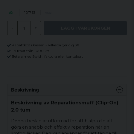
101763
LÄGG I VARUKORGEN
-
+
Rabattkod i kassan - Villaspa ger dig 5%
Fri frakt från 1000 kr!
Betala med Swish, faktura eller kontokort
Beskrivning
Beskrivning av Reparationsmuff (Clip-On)
2.0 tum
Denna beslag är utformad för att hjälpa dig att
göra en snabb och effektiv reparation när en
limfog läcker. Den kan användas för att täppa till