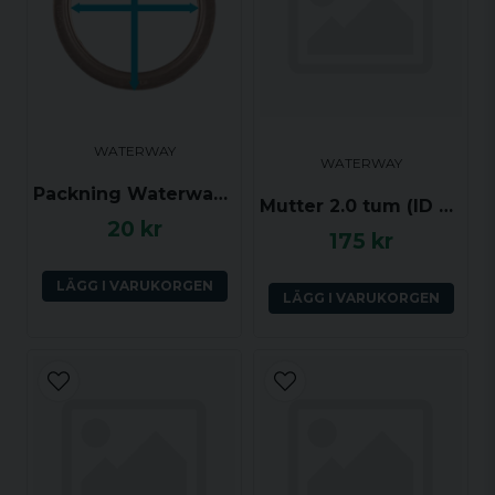
WATERWAY
WATERWAY
Packning Waterway Mini Jet Wall, ID 43 och YD 55 mm
Mutter 2.0 tum (ID 75 mm) sågtandsgänga, med böj 45 grader (ha)
20 kr
175 kr
LÄGG I VARUKORGEN
LÄGG I VARUKORGEN