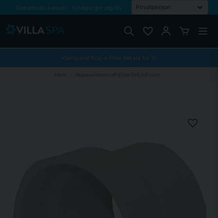
Rabattkod i kassan - Villaspa ger dig 5%
Fri frakt från 1000 kr!
Betala med Swish, faktura eller kontokort
Kampanj! Köp 4 filter betala för 3!
Hem
Reparationsmuff (Clip-On) 2.0 tum