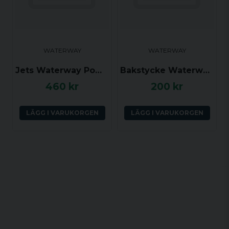
WATERWAY
WATERWAY
Jets Waterway Powerstorm riktbar, Grå (gänga)
Bakstycke Waterway Powerstorm (gänga)
460 kr
200 kr
LÄGG I VARUKORGEN
LÄGG I VARUKORGEN