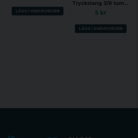
Tryckslang 3/8 tum (YD ca 14 mm, ID ca 9.5 mm) per dm
LÄGG I VARUKORGEN
5 kr
LÄGG I VARUKORGEN