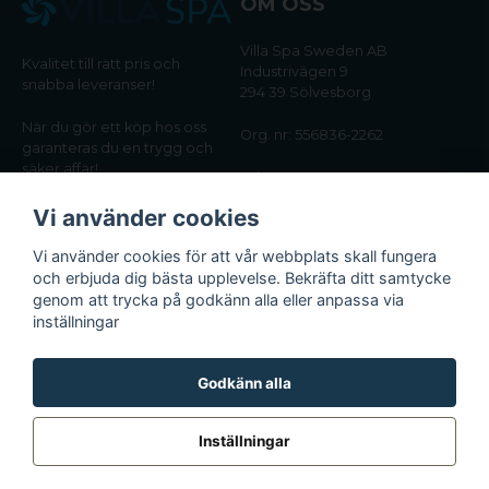
OM OSS
Villa Spa Sweden AB
Kvalitet till rätt pris och
Industrivägen 9
snabba leveranser!
294 39 Sölvesborg
När du gör ett köp hos oss
Org. nr: 556836-2262
garanteras du en trygg och
säker affär!
Tel:
0456-405566
Vi använder cookies
Email:
kundtjanst@villaspa.se
Vi använder cookies för att vår webbplats skall fungera
och erbjuda dig bästa upplevelse. Bekräfta ditt samtycke
INFORMATION
genom att trycka på godkänn alla eller anpassa via
Om oss
inställningar
Köpvillkor
Integritetspolicy
Godkänn alla
Inställningar
Powered by Nyehandel AB