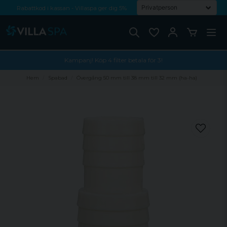
Rabattkod i kassan - Villaspa ger dig 5%
Fri frakt från 1000 kr!
Betala med Swish, faktura eller kontokort
Kampanj! Köp 4 filter betala för 3!
Hem
Spabad
Övergång 50 mm till 38 mm till 32 mm (ha-ha)