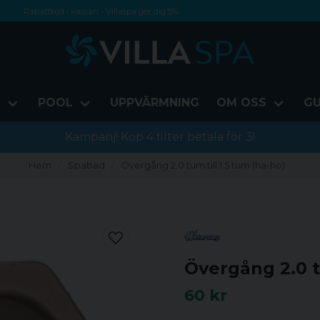
Rabattkod i kassan - Villaspa ger dig 5%
Fri frakt från 1000 kr!
Betala med Swish, faktura eller kontokort
D
POOL
UPPVÄRMNING
OM OSS
GU
Kampanj! Köp 4 filter betala för 3!
Hem
Spabad
Övergång 2.0 tum till 1.5 tum (ha-ho)
Övergång 2.0 t
60 kr