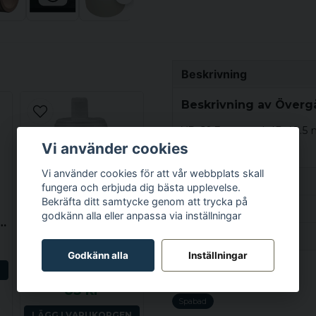
Beskrivning
Beskrivning av Övergån
YD 60.3 mm och ID 48.5
Vi använder cookies
Vi använder cookies för att vår webbplats skall
Egenskaper
fungera och erbjuda dig bästa upplevelse.
Bekräfta ditt samtycke genom att trycka på
Vikt
Specifikation
godkänn alla eller anpassa via inställningar
slang flexibel
Ställ en produktfråga
WATERWAY
Vikt
SPABAD
Godkänn alla
Inställningar
Grenrör 1x 2.0 tum (ho) till 4x 0.75 tum (ha) med dränering
question
N
Fråga oss något om de
Relaterade kategorier
85 kr
Spabad
LÄGG I VARUKORGEN