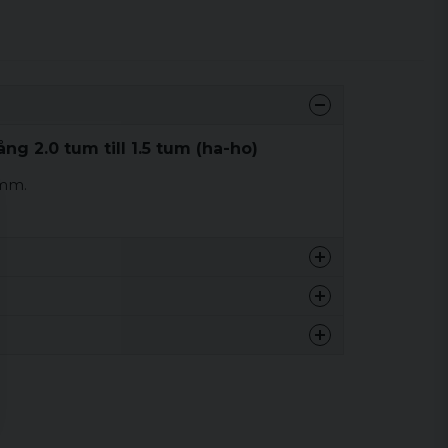
g 2.0 tum till 1.5 tum (ha-ho)
 mm.
0 kg
0 kg
nna produkten...