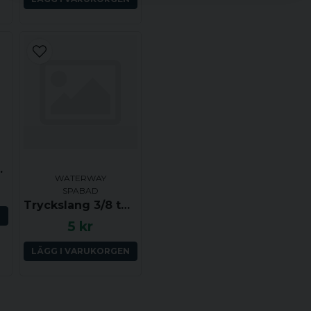
name
Namn
Ja, ni får publicera 
torm (klick)
WATERWAY
SPABAD
Tryckslang 3/8 tum (YD ca 14 mm, ID ca 9.5 mm) per dm
N
5 kr
LÄGG I VARUKORGEN