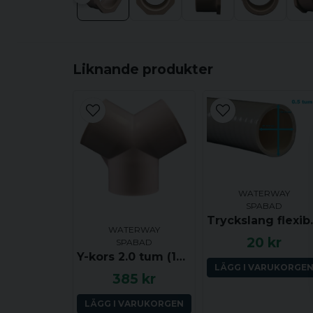
Liknande produkter
WATERWAY
SPABAD
Tryck
WATERWAY
20 kr
SPABAD
Y-kors 2.0 tum (120 grader) ho-ho-ho
LÄGG I VARUKORGE
385 kr
LÄGG I VARUKORGEN