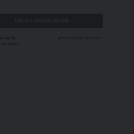
LÄGG I VARUKORGEN
ger dig 5%
Fri frakt från 1000 kr!
r kontokort