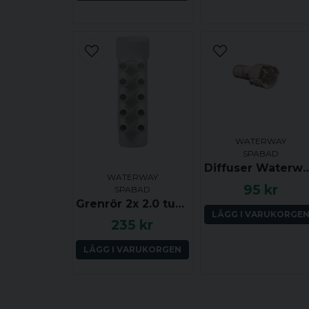
WATERWAY
SPABAD
Diffuser Waterway Clusters
WATERWAY
95 kr
SPABAD
Grenrör 2x 2.0 tum (ha-ho) till 10x 0.75 tum (ha)
LÄGG I VARUKORGE
235 kr
LÄGG I VARUKORGEN