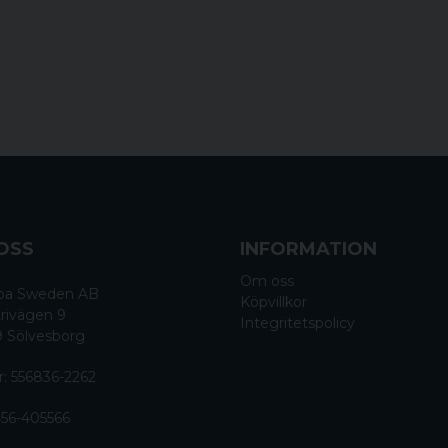
OSS
INFORMATION
Om oss
 Spa Sweden AB
Köpvillkor
rivägen 9
Integritetspolicy
9 Sölvesborg
r: 556836-2262
56-405566