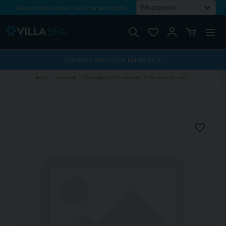
Rabattkod i kassan - Villaspa ger dig 5%
Fri frakt från 1000 kr!
Betala med Swish, faktura eller kontokort
Kampanj! Köp 4 filter betala för 3!
Hem
Spabad
Övergång 0.5 tum rak till 20 mm (ho-ho)