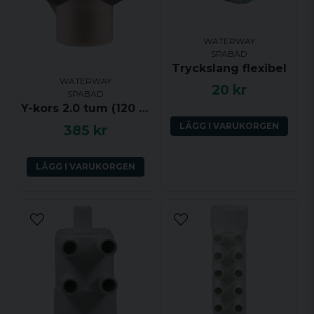
STORLEK
E1
E1 Ø
L
L1
Ja, ni får publicera min fråga
D (mm)
(mm)
(mm)
(mm)
WATERWAY
20
0,50"
21.5
20
26
SPABAD
Tryckslang flexibel
32
1,00"
33
24
21
WATERWAY
20 kr
SPABAD
Y-kors 2.0 tum (120 grader) ho-ho-ho
Topptips:
LÄGG I VARUKORGEN
385 kr
Vi rekommenderar att du använder en PVC-
rengöringsmedel/prep-vätska före limning för att
Skicka fråga
säkerställa en bra svets.
LÄGG I VARUKORGEN
PVC-kopplingar är kompatibla med
standardlösningsmedelssvetsrörscement eller
PeViCol-lim.
Allmän
Passande färg
Vit