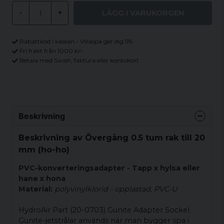
LÄGG I VARUKORGEN
-
+
Rabattkod i kassan - Villaspa ger dig 5%
Fri frakt från 1000 kr!
Betala med Swish, faktura eller kontokort
Beskrivning
Beskrivning av Övergång 0.5 tum rak till 20
mm (ho-ho)
PVC-konverteringsadapter - Tapp x hylsa eller
hane x hona
Material:
polyvinylklorid - opplastad, PVC-U
HydroAir Part (20-0703) Gunite Adapter Sockel.
Gunite-jetstrålar används när man bygger spa i