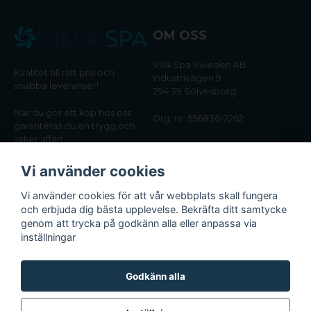
OM OSS
Villa Spa Sweden AB
Kvalitet till rätt pris och
Industrivägen 9
snabba leveranser!
294 39 Sölvesborg
När du gör ett köp hos oss
Org. nr: 556836-2262
garanteras du en trygg och
säker affär!
Tel:
0456-405566
Vi använder cookies
Email:
kundtjanst@villaspa.se
Vi använder cookies för att vår webbplats skall fungera
och erbjuda dig bästa upplevelse. Bekräfta ditt samtycke
INFORMATION
genom att trycka på godkänn alla eller anpassa via
Om oss
inställningar
Köpvillkor
Integritetspolicy
Godkänn alla