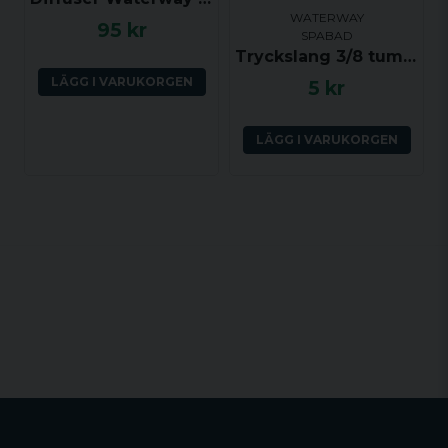
WATERWAY
95 kr
SPABAD
Tryckslang 3/8 tum (YD ca 14 mm, ID ca 9.5 mm) per dm
LÄGG I VARUKORGEN
5 kr
LÄGG I VARUKORGEN