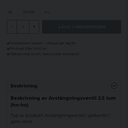
100491
LÄGG I VARUKORGEN
-
+
Rabattkod i kassan - Villaspa ger dig 5%
Fri frakt från 1000 kr!
Betala med Swish, faktura eller kontokort
Beskrivning
Beskrivning av Avstängningsventil 2.5 tum
(ho-ho)
Typ av produkt: Avstängningsventil / glidventil /
gate-valve