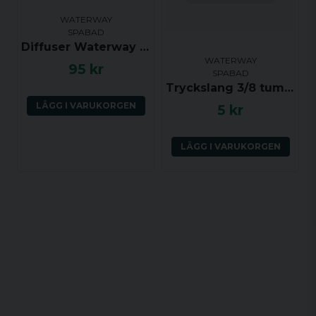
WATERWAY
SPABAD
Diffuser Waterway Clusterstorm (klick)
WATERWAY
95 kr
SPABAD
Tryckslang 3/8 tum (YD ca 14 mm, ID ca 9.5 mm) per dm
LÄGG I VARUKORGEN
5 kr
LÄGG I VARUKORGEN