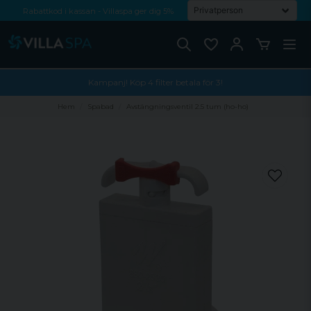
Rabattkod i kassan - Villaspa ger dig 5%
Fri frakt från 1000 kr!
Betala med Swish, faktura eller kontokort
Kampanj! Köp 4 filter betala för 3!
Hem
Spabad
Avstängningsventil 2.5 tum (ho-ho)