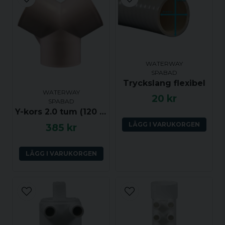
email
Mejladress
Ja, ni får publicera min fråga
WATERWAY
SPABAD
Tryckslang flexibel
WATERWAY
20 kr
SPABAD
Y-kors 2.0 tum (120 grader) ho-ho-ho
LÄGG I VARUKORGEN
385 kr
Skicka fråga
LÄGG I VARUKORGEN