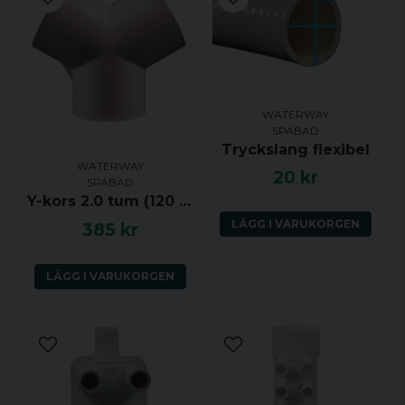
email
Mejladress
Ja, ni får publicera min fråga
WATERWAY
SPABAD
Tryckslang flexibel
WATERWAY
20 kr
SPABAD
Y-kors 2.0 tum (120 grader) ho-ho-ho
LÄGG I VARUKORGEN
385 kr
Skicka fråga
LÄGG I VARUKORGEN