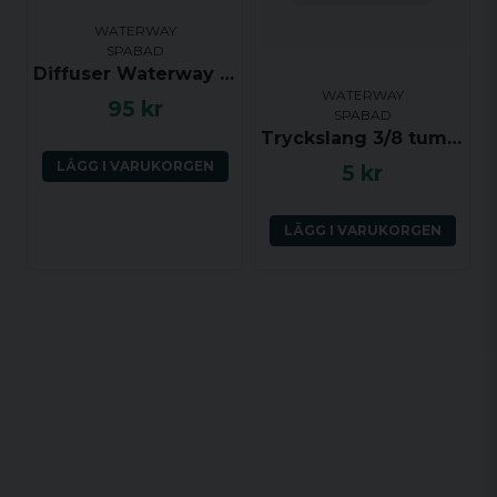
WATERWAY
SPABAD
Diffuser Waterway Clusterstorm (klick)
WATERWAY
95 kr
SPABAD
Tryckslang 3/8 tum (YD ca 14 mm, ID ca 9.5 mm) per dm
LÄGG I VARUKORGEN
5 kr
LÄGG I VARUKORGEN