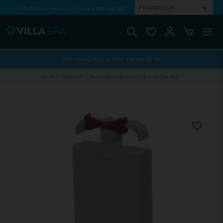
Rabattkod i kassan - Villaspa ger dig 5%
Fri frakt från 1000 kr!
Betala med Swish, faktura eller kontokort
Kampanj! Köp 4 filter betala för 3!
Hem
Spabad
Avstängningsventil 2.5 tum (ha-ho)