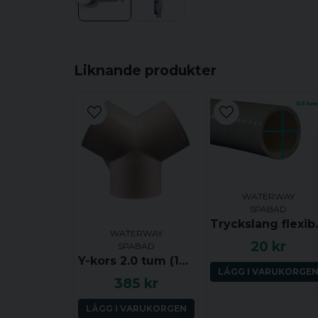
Liknande produkter
WATERWAY
SPABAD
Tryck
WATERWAY
20 kr
SPABAD
Y-kors 2.0 tum (120 grader) ho-ho-ho
LÄGG I VARUKORGE
385 kr
LÄGG I VARUKORGEN