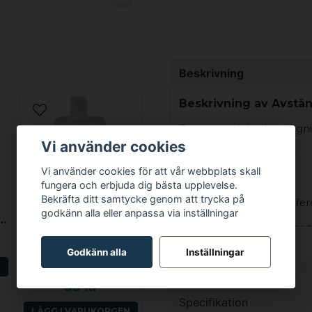
Beskrivning
Beskrivning av Avstän
Typ av produkt: Avstängnin
Vi använder cookies
Specifikation
Vi använder cookies för att vår webbplats skall
Hane / Hona
fungera och erbjuda dig bästa upplevelse.
Bekräfta ditt samtycke genom att trycka på
Mest vanliga storleksrefer
godkänn alla eller anpassa via inställningar
slang flexibel
Övergripande yttre dimens
WATERWAY
SPABAD
Djup: Invändig diameter st
Godkänn alla
Inställningar
Grenrör 1x 2.0 tum (ho) till 4x 0.75 tum (ha) med dränering
eller tryckslang.
N
Egenskaper
85 kr
Ytterligare anmärkningar: A
Vikt
Specifikation
exempel byta pump/värma
LÄGG I VARUKORGEN