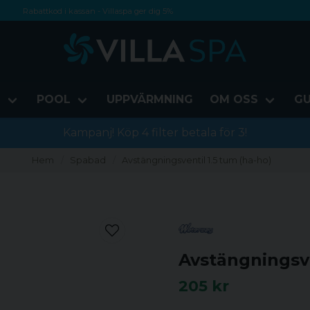
Rabattkod i kassan - Villaspa ger dig 5%
Fri frakt från 1000 kr!
Betala med Swish, faktura eller kontokort
D
POOL
UPPVÄRMNING
OM OSS
GU
Kampanj! Köp 4 filter betala för 3!
Hem
Spabad
Avstängningsventil 1.5 tum (ha-ho)
Avstängningsve
205 kr