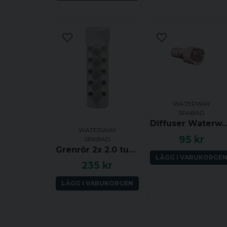
WATERWAY
SPABAD
Diffuser Waterway Clusters
WATERWAY
95 kr
SPABAD
Grenrör 2x 2.0 tum (ha-ho) till 10x 0.75 tum (ha)
LÄGG I VARUKORGE
235 kr
LÄGG I VARUKORGEN