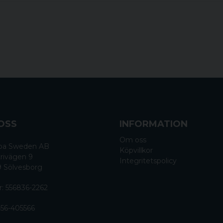
OSS
INFORMATION
Om oss
 Spa Sweden AB
Köpvillkor
rivägen 9
Integritetspolicy
9 Sölvesborg
r: 556836-2262
56-405566