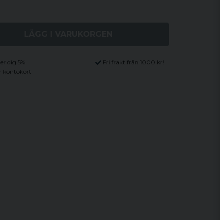
LÄGG I VARUKORGEN
ger dig 5%
Fri frakt från 1000 kr!
r kontokort