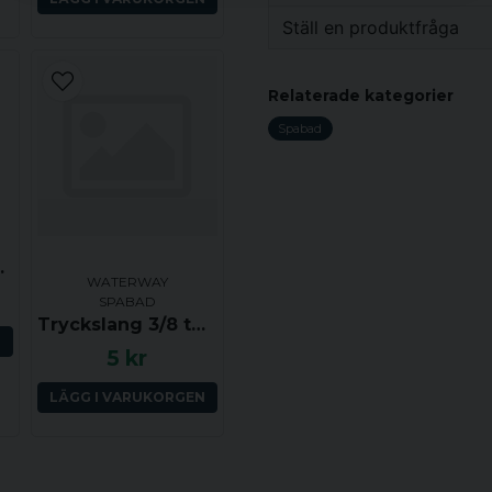
Sitter oftast ett flertal på 
Ställ en produktfråga
Vikt
question
Fråga oss något om de
Relaterade kategorier
Spabad
name
Namn
torm (klick)
WATERWAY
Ja, ni får publicera 
SPABAD
Tryckslang 3/8 tum (YD ca 14 mm, ID ca 9.5 mm) per dm
N
5 kr
LÄGG I VARUKORGEN