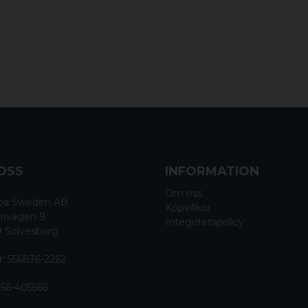
OSS
INFORMATION
Om oss
 Spa Sweden AB
Köpvillkor
rivägen 9
Integritetspolicy
9 Sölvesborg
r: 556836-2262
56-405566