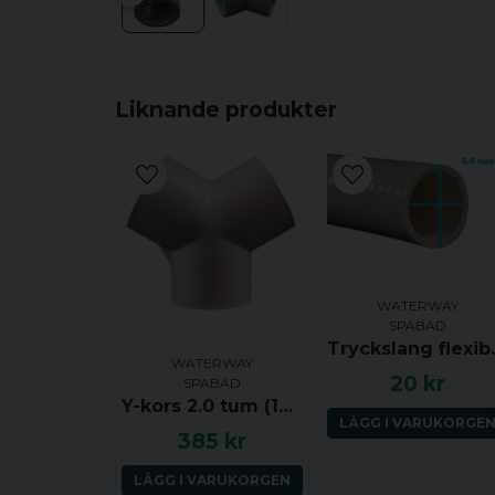
Liknande produkter
WATERWAY
SPABAD
Tryck
WATERWAY
20 kr
SPABAD
Y-kors 2.0 tum (120 grader) ho-ho-ho
LÄGG I VARUKORGE
385 kr
LÄGG I VARUKORGEN