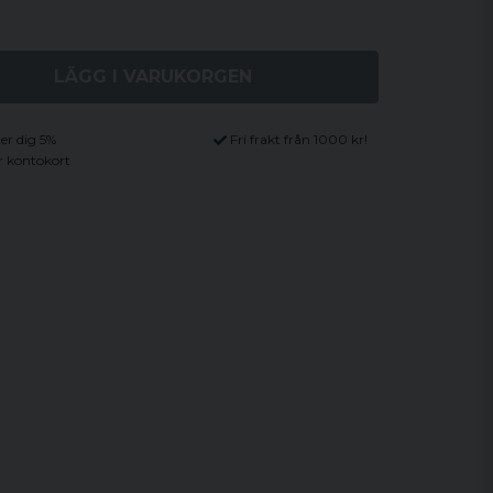
LÄGG I VARUKORGEN
ger dig 5%
Fri frakt från 1000 kr!
r kontokort