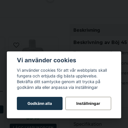
Beskrivning
Beskrivning av Böj 45
Typ av produkt: 45 graders
Vi använder cookies
Specifikation: Hona / Hon
Vi använder cookies för att vår webbplats skall
Mest vanlig storlek refer
fungera och erbjuda dig bästa upplevelse.
Bekräfta ditt samtycke genom att trycka på
Övergripande yttre dimen
godkänn alla eller anpassa via inställningar
slang flexibel
Ytterdiameter: mm
WATERWAY
SPABAD
Invändig diameter storle
Godkänn alla
Inställningar
Grenrör 1x 2.0 tum (ho) till 4x 0.75 tum (ha) med dränering
N
Egenskaper
Används vanligtvis med: 3
85 kr
Vikt
Specifikation
Ytterligare anteckningar:
LÄGG I VARUKORGEN