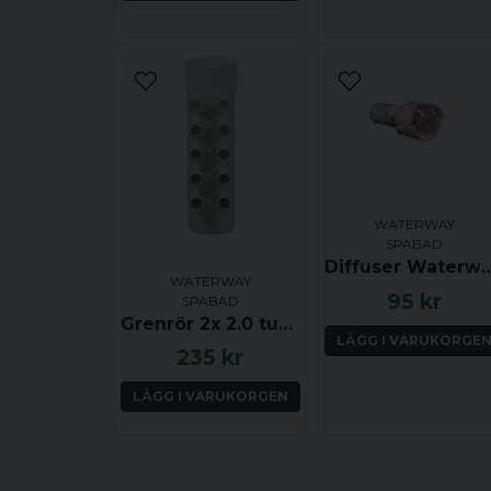
WATERWAY
SPABAD
Diffuser Waterway Clusters
WATERWAY
95 kr
SPABAD
Grenrör 2x 2.0 tum (ha-ho) till 10x 0.75 tum (ha)
LÄGG I VARUKORGE
235 kr
LÄGG I VARUKORGEN