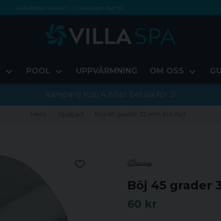
Rabattkod i kassan - Villaspa ger dig 5%
Fri frakt från 1000 kr!
Betala med Swish, faktura eller kontokort
D
POOL
UPPVÄRMNING
OM OSS
GU
Kampanj! Köp 4 filter betala för 3!
Hem
Spabad
Böj 45 grader 32 mm (ho-ho)
Böj 45 grader 
60 kr