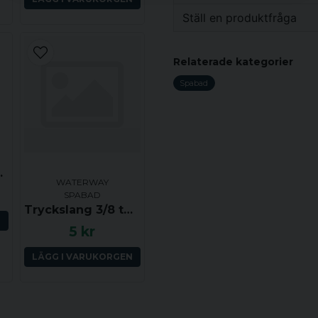
för att montera kopplingar
Ställ en produktfråga
Vikt
question
Fråga oss något om de
Relaterade kategorier
Spabad
name
Namn
torm (klick)
WATERWAY
Ja, ni får publicera 
SPABAD
Tryckslang 3/8 tum (YD ca 14 mm, ID ca 9.5 mm) per dm
N
5 kr
LÄGG I VARUKORGEN