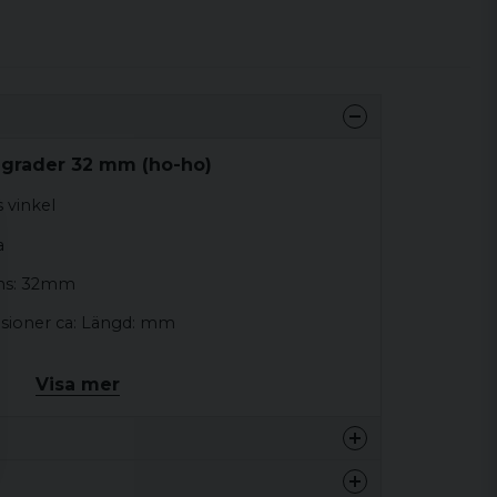
 grader 32 mm (ho-ho)
 vinkel
a
ens: 32mm
sioner ca: Längd: mm
Visa mer
k ca: mm
2 mm rör eller tryckslang.
0 kg
 Använd PVC-rengöring och sedan tangit-lim