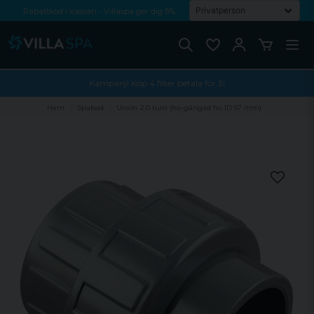
Rabattkod i kassan - Villaspa ger dig 5%
Fri frakt från 1000 kr!
Betala med Swish, faktura eller kontokort
Kampanj! Köp 4 filter betala för 3!
Hem
Spabad
Union 2.0 tum (ho-gängad ho ID 57 mm)