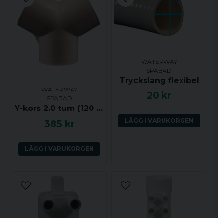
email
Mejladress
Ja, ni får publicera min fråga
WATERWAY
SPABAD
Tryckslang flexibel
WATERWAY
20 kr
SPABAD
Y-kors 2.0 tum (120 grader) ho-ho-ho
LÄGG I VARUKORGEN
385 kr
Skicka fråga
LÄGG I VARUKORGEN