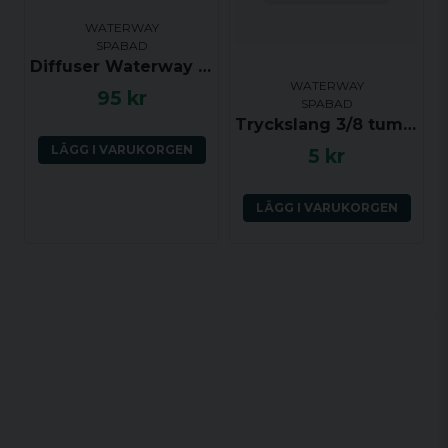
WATERWAY
SPABAD
Diffuser Waterway Clusterstorm (klick)
WATERWAY
95 kr
SPABAD
Tryckslang 3/8 tum (YD ca 14 mm, ID ca 9.5 mm) per dm
LÄGG I VARUKORGEN
5 kr
LÄGG I VARUKORGEN