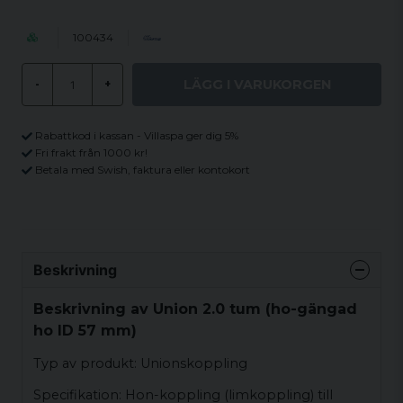
100434
LÄGG I VARUKORGEN
-
+
Rabattkod i kassan - Villaspa ger dig 5%
Fri frakt från 1000 kr!
Betala med Swish, faktura eller kontokort
Beskrivning
Beskrivning av Union 2.0 tum (ho-gängad
ho ID 57 mm)
Typ av produkt: Unionskoppling
Specifikation: Hon-koppling (limkoppling) till