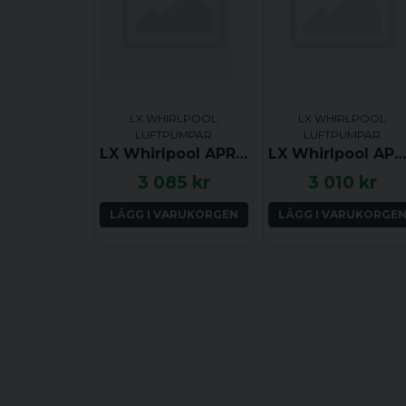
LX WHIRLPOOL
LX WHIRLPOOL
LUFTPUMPAR
LUFTPUMPAR
LX Whirlpool APR400-V2 Luftpump med värmare, 400W + 180W
LX Whirlpool APW400-V2 Luftpump med värmare, 400W + 180W
3 085 kr
3 010 kr
LÄGG I VARUKORGEN
LÄGG I VARUKORGE