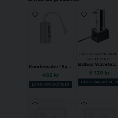
BALBOA WATER GROU
VATTENRENING
Balboa Wavetech 254 UV-C S
Kondensator 16µF (med sladd), L 69 mm x Ø 35 mm
5 320 kr
405 kr
LÄGG I VARUKORGE
LÄGG I VARUKORGEN