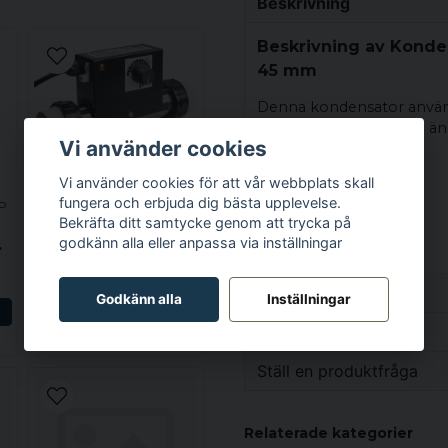
Beskrivning
Beskrivning av Konde
45 mm
Denna kondensator använ
är fysiskt något mindre än
Vi använder cookies
Diameter: 45 mm
Vi använder cookies för att vår webbplats skall
Längd: 72 mm
fungera och erbjuda dig bästa upplevelse.
P
BALBOA
Artikelnummer
Bekräfta ditt samtycke genom att trycka på
VÄRMARE
Waterway: MEC90CAP3
godkänn alla eller anpassa via inställningar
ystem
Balboa 1.5kW 20-54151V, 1.5 tums värmare med vacuumbrytare och inbyggd termostat
4 385 kr
Egenskaper
Godkänn alla
Inställningar
N
LÄGG I VARUKORGEN
Vikt
Specifikation
Ställ en produktfråga
Vikt
question
Fråga oss något om de
Relaterade kategorier