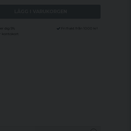
LÄGG I VARUKORGEN
ger dig 5%
Fri frakt från 1000 kr!
r kontokort