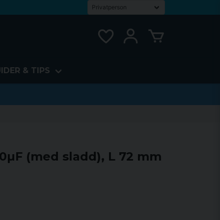
IDER & TIPS
0µF (med sladd), L 72 mm