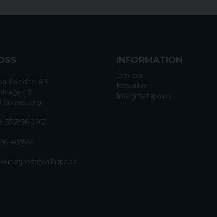
OSS
INFORMATION
Om oss
 Spa Sweden AB
Köpvillkor
rivägen 9
Integritetspolicy
9 Sölvesborg
r: 556836-2262
56-405566
:
kundtjanst@villaspa.se