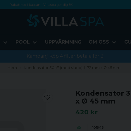
Rabattkod i kassan - Villaspa ger dig 5%
Fri frakt från 1000 kr!
Betala med Swish, faktura eller kontokort
D
POOL
UPPVÄRMNING
OM OSS
GU
Kampanj! Köp 4 filter betala för 3!
Hem
Kondensator 30µF (med sladd), L 72 mm x Ø 45 mm
Kondensator 3
x Ø 45 mm
420 kr
101946