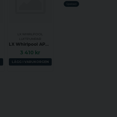
Spabad
name
Namn
LX WHIRLPOOL
LUFTPUMPAR
LX Whirlpool APW700-V2 Luftpump med värmare, 700W + 180W
Ja, ni får publicera 
3 410 kr
N
LÄGG I VARUKORGEN