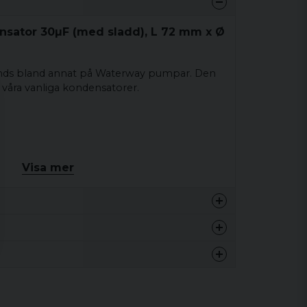
nsator 30µF (med sladd), L 72 mm x Ø
ds bland annat på Waterway pumpar. Den
 våra vanliga kondensatorer.
Visa mer
0.1 kg
0.1 kg
nna produkten...