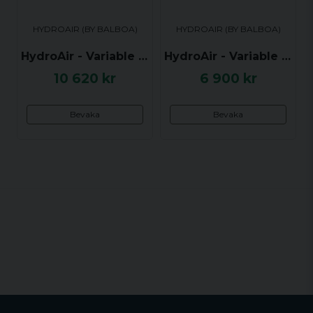
HYDROAIR (BY BALBOA)
HYDROAIR (BY BALBOA)
HydroAir - Variable Classic Line Control Box - 20-0314 (3-fas, 380-400V) - 3 funktioner Av/På + 1 variabel funktion (kräver en knapp för justering)
HydroAir - Variable Classic Line Control Box - 20-0313 - 2 funktioner Av/På + 1 variabel funktion (kräver en knapp för justering)
10 620 kr
6 900 kr
Bevaka
Bevaka