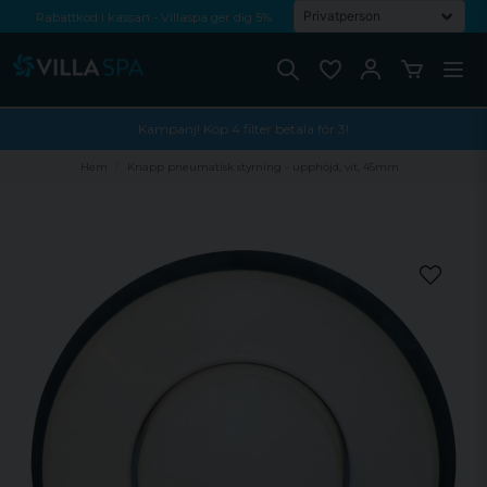
Rabattkod i kassan - Villaspa ger dig 5%
Fri frakt från 1000 kr!
Betala med Swish, faktura eller kontokort
Kampanj! Köp 4 filter betala för 3!
Hem
Knapp pneumatisk styrning - upphöjd, vit, 45mm