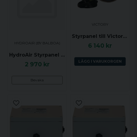
Ja, ni får publicera min fråga
VICTORY
Styrpanel till Victory Magnolia
HYDROAIR (BY BALBOA)
6 140 kr
HydroAir Styrpanel Rund, 4 Funktioner: Luftpump, Vattenpump, Plus/Minus
LÄGG I VARUKORGEN
2 970 kr
Skicka fråga
Bevaka