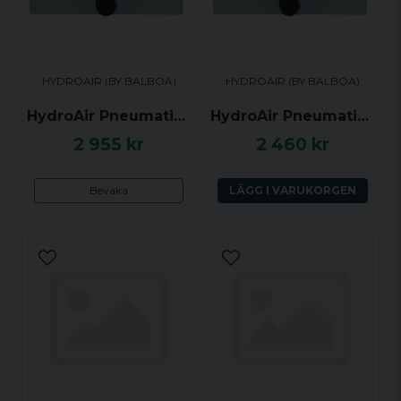
HYDROAIR (BY BALBOA)
HYDROAIR (BY BALBOA)
HydroAir Pneumatisk styrbox / HydroAir Pneumatic Control Box, 2 Funktioner Av/På
HydroAir Pneumatisk styrbox / HydroAir Pneumatic Control Box, 1 Funktion Av/På
2 955 kr
2 460 kr
Bevaka
LÄGG I VARUKORGEN